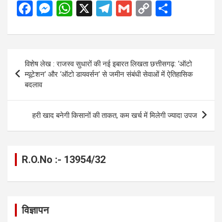
F
M
W
X
T
G
C
S
a
es
h
el
m
o
h
ce
se
at
e
ail
py
ar
b
n
s
gr
Li
e
Post
विशेष लेख : ​राजस्व सुधारों की नई इबारत लिखता छत्तीसगढ़: ‘ऑटो
o
g
A
a
n
navigation
म्यूटेशन’ और ‘ऑटो डायवर्सन’ से जमीन संबंधी सेवाओं में ऐतिहासिक
o
er
p
m
k
बदलाव
k
p
हरी खाद बनेगी किसानों की ताकत, कम खर्च में मिलेगी ज्यादा उपज
R.O.No :- 13954/32
विज्ञापन