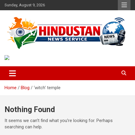
Skip
Sunday, August 9, 2026
to
content
Voice of the Nation
Hindustan News Service
Home
Blog
‘witch’ temple
Nothing Found
It seems we can’t find what you’re looking for. Perhaps
searching can help.