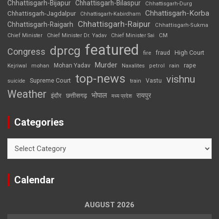
Chhattisgarh-Bijapur
Chhattisgarh-Bilaspur
Chhattisgarh-Durg
Chhattisgarh-Korba
Chhattisgarh-Jagdalpur
Chhattisgarh-Kabirdham
Chhattisgarh-Raipur
Chhattisgarh-Raigarh
Chhattisgarh-Sukma
CM
Chief Minister
Chief Minister Dr. Yadav
Chief Minister Sai
featured
dprcg
Congress
High Court
fire
fraud
Murder
rape
Mohan Yadav
Naxalites
rain
Kejriwal
mohan
petrol
top-news
vishnu
Supreme Court
Vastu
suicide
train
Weather
भोपाल
रायपुर
इंदौर
छत्तीसगढ़
मध्य प्रदेश
Categories
Categories
Calendar
AUGUST 2026