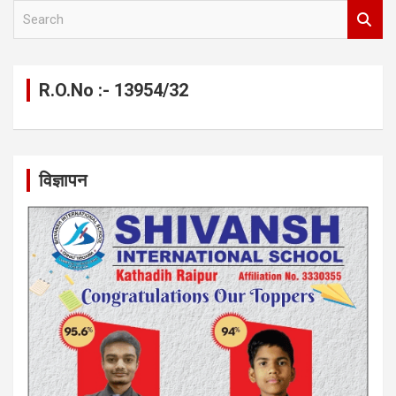
S
e
a
r
c
R.O.No :- 13954/32
h
विज्ञापन