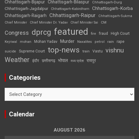
Chhattisgarh-Bijapur
Chhattisgarh-Bilaspur
Chhattisgarh-Durg
Chhattisgarh-Korba
Chhattisgarh-Jagdalpur
Chhattisgarh-Kabirdham
Chhattisgarh-Raipur
Chhattisgarh-Raigarh
Chhattisgarh-Sukma
CM
Chief Minister
Chief Minister Dr. Yadav
Chief Minister Sai
featured
dprcg
Congress
High Court
fire
fraud
Murder
rape
Mohan Yadav
Naxalites
rain
Kejriwal
mohan
petrol
top-news
vishnu
Supreme Court
Vastu
suicide
train
Weather
भोपाल
रायपुर
इंदौर
छत्तीसगढ़
मध्य प्रदेश
Categories
Categories
Calendar
AUGUST 2026