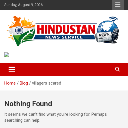
Skip
Sunday, August 9, 2026
to
content
Voice of the Nation
Hindustan News Service
Home
Blog
villagers scared
Nothing Found
It seems we can’t find what you’re looking for. Perhaps
searching can help.