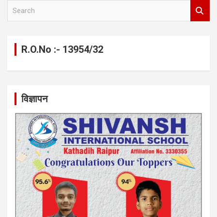
S
e
a
r
c
R.O.No :- 13954/32
h
विज्ञापन