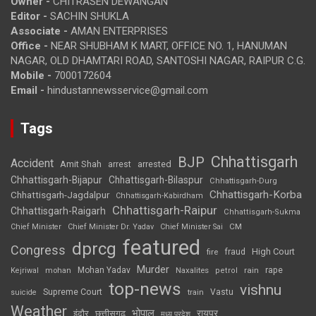
Owner -
CHITRASEN DEWANGAN
Editor -
SACHIN SHUKLA
Associate -
AMAN ENTERPRISES
Office -
NEAR SHUBHAM K MART, OFFICE NO. 1, HANUMAN
NAGAR, OLD DHAMTARI ROAD, SANTOSHI NAGAR, RAIPUR C.G.
Mobile -
7000172604
Email -
hindustannewsservice@gmail.com
Tags
Chhattisgarh
BJP
Accident
Amit Shah
arrested
arrest
Chhattisgarh-Bijapur
Chhattisgarh-Bilaspur
Chhattisgarh-Durg
Chhattisgarh-Korba
Chhattisgarh-Jagdalpur
Chhattisgarh-Kabirdham
Chhattisgarh-Raipur
Chhattisgarh-Raigarh
Chhattisgarh-Sukma
CM
Chief Minister
Chief Minister Dr. Yadav
Chief Minister Sai
featured
dprcg
Congress
High Court
fire
fraud
Murder
rape
Mohan Yadav
Naxalites
rain
Kejriwal
mohan
petrol
top-news
vishnu
Supreme Court
Vastu
suicide
train
Weather
भोपाल
रायपुर
इंदौर
छत्तीसगढ़
मध्य प्रदेश