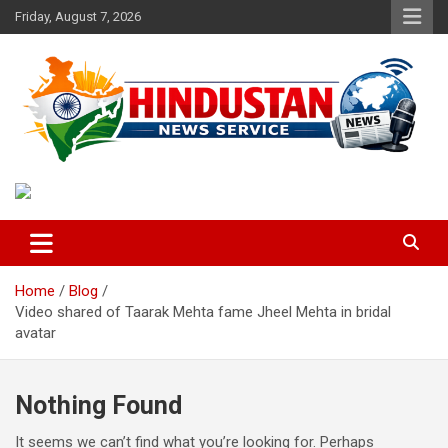
Skip
Friday, August 7, 2026
to
content
Voice of the Nation
Hindustan News Service
Home
Blog
Video shared of Taarak Mehta fame Jheel Mehta in bridal
avatar
Nothing Found
It seems we can’t find what you’re looking for. Perhaps