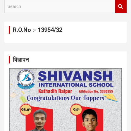
S
e
a
r
c
R.O.No :- 13954/32
h
विज्ञापन