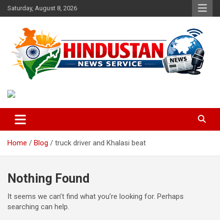
Skip
Saturday, August 8, 2026
to
content
Voice of the Nation
Hindustan News Service
Home
Blog
truck driver and Khalasi beat
Nothing Found
It seems we can’t find what you’re looking for. Perhaps
searching can help.