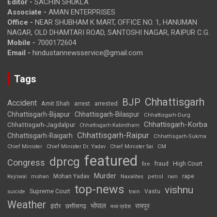
Editor -
SACHIN SHUKLA
Associate -
AMAN ENTERPRISES
Office -
NEAR SHUBHAM K MART, OFFICE NO. 1, HANUMAN
NAGAR, OLD DHAMTARI ROAD, SANTOSHI NAGAR, RAIPUR C.G.
Mobile -
7000172604
Email -
hindustannewsservice@gmail.com
Tags
Chhattisgarh
BJP
Accident
Amit Shah
arrested
arrest
Chhattisgarh-Bijapur
Chhattisgarh-Bilaspur
Chhattisgarh-Durg
Chhattisgarh-Korba
Chhattisgarh-Jagdalpur
Chhattisgarh-Kabirdham
Chhattisgarh-Raipur
Chhattisgarh-Raigarh
Chhattisgarh-Sukma
CM
Chief Minister
Chief Minister Dr. Yadav
Chief Minister Sai
featured
dprcg
Congress
High Court
fire
fraud
Murder
rape
Mohan Yadav
Naxalites
rain
Kejriwal
mohan
petrol
top-news
vishnu
Supreme Court
Vastu
suicide
train
Weather
भोपाल
रायपुर
इंदौर
छत्तीसगढ़
मध्य प्रदेश