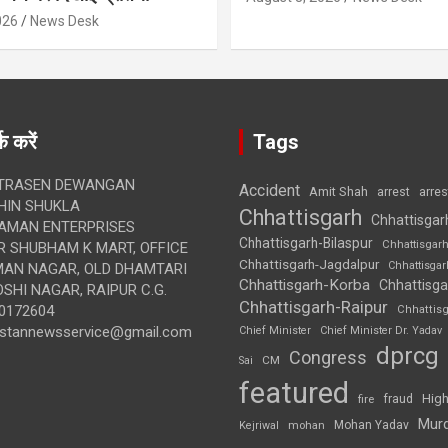
026
News Desk
क करें
Tags
TRASEN DEWANGAN
Accident
Amit Shah
arre
arrest
IN SHUKLA
Chhattisgarh
Chhattisgar
AMAN ENTERPRISES
Chhattisgarh-Bilaspur
Chhattisgar
 SHUBHAM K MART, OFFICE
Chhattisgarh-Jagdalpur
Chhattisga
UMAN NAGAR, OLD DHAMTARI
Chhattisgarh-Korba
Chhattisga
SHI NAGAR, RAIPUR C.G.
Chhattisgarh-Raipur
0172604
Chhattis
ustannewsservice@gmail.com
Chief Minister
Chief Minister Dr. Yadav
dprcg
Congress
CM
Sai
featured
High
fire
fraud
Mur
Mohan Yadav
Kejriwal
mohan