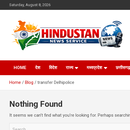
Skip
Saturday, August 8, 2026
to
content
Voice of the Nation
Hindustan News
HOME
देश
विदेश
राज्य
मध्यप्रदेश
छत्तीसगढ़
Service
Home
Blog
transfer Delhipolice
Nothing Found
It seems we can’t find what you’re looking for. Perhaps searchi
S