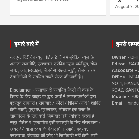
August 8, 2
हमारे बारे में
हमसे सम्पर्
यह एक हिंदी वेब न्यूज़ पोर्टल है जिसमें ब्रेकिंग न्यूज़ के
Owner -
CHI
अलावा राजनीति, प्रशासन, ट्रेंडिंग न्यूज, बॉलीवुड, खेल
Editor -
SACH
जगत, लाइफस्टाइल, बिजनेस, सेहत, ब्यूटी, रोजगार तथा
Associate -
टेक्नोलॉजी से संबंधित खबरें पोस्ट की जाती है।
Office -
NEAR
NO. 1, HAN
Disclaimer - समाचार से सम्बंधित किसी भी तरह के
ROAD, SANTO
विवाद के लिए साइट के कुछ तत्वों में उपयोगकर्ताओं द्वारा
Mobile -
700
प्रस्तुत सामग्री ( समाचार / फोटो / विडियो आदि ) शामिल
Email -
hind
होगी स्वामी, मुद्रक, प्रकाशक, संपादक इस तरह के
सामग्रियों के लिए कोई ज़िम्मेदार नहीं स्वीकार करता है।
न्यूज़ पोर्टल में प्रकाशित ऐसी सामग्री के लिए संवाददाता /
खबर देने वाला स्वयं जिम्मेदार होगा, स्वामी, मुद्रक,
प्रकाशक, संपादक की कोई भी जिम्मेदारी नहीं होगी. सभी