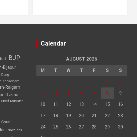
Calendar
BJP
sted
AUGUST 2026
h-Bijapur
M
T
W
T
F
S
S
h-Durg
1
2
rh-Kabirdham
rh-Raigarh
3
4
5
6
7
8
9
garh-Sukma
Chief Minister
10
11
12
13
14
15
16
17
18
19
20
21
22
23
 Court
24
25
26
27
28
29
30
der
Naxalites