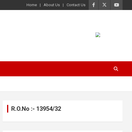
Home
About Us
Contact Us
R.O.No :- 13954/32