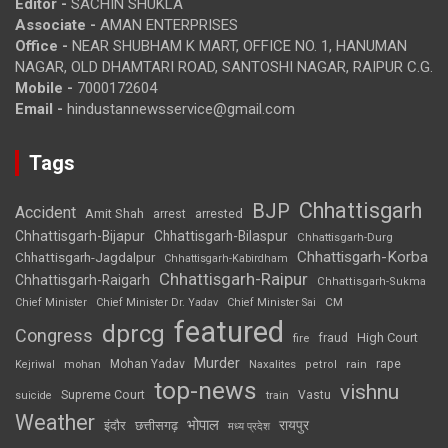
Editor -
SACHIN SHUKLA
Associate -
AMAN ENTERPRISES
Office -
NEAR SHUBHAM K MART, OFFICE NO. 1, HANUMAN
NAGAR, OLD DHAMTARI ROAD, SANTOSHI NAGAR, RAIPUR C.G.
Mobile -
7000172604
Email -
hindustannewsservice@gmail.com
Tags
Chhattisgarh
BJP
Accident
Amit Shah
arrested
arrest
Chhattisgarh-Bijapur
Chhattisgarh-Bilaspur
Chhattisgarh-Durg
Chhattisgarh-Korba
Chhattisgarh-Jagdalpur
Chhattisgarh-Kabirdham
Chhattisgarh-Raipur
Chhattisgarh-Raigarh
Chhattisgarh-Sukma
CM
Chief Minister
Chief Minister Dr. Yadav
Chief Minister Sai
featured
dprcg
Congress
High Court
fire
fraud
Murder
rape
Mohan Yadav
Naxalites
rain
Kejriwal
mohan
petrol
top-news
vishnu
Supreme Court
Vastu
suicide
train
Weather
भोपाल
रायपुर
इंदौर
छत्तीसगढ़
मध्य प्रदेश