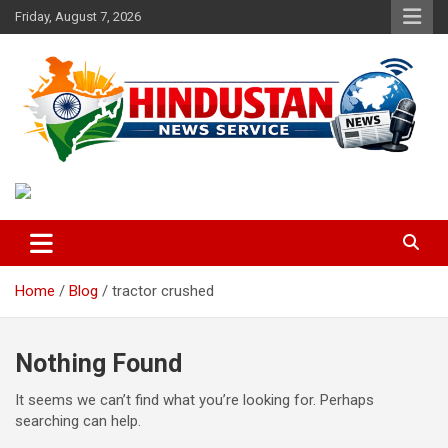
Skip
Friday, August 7, 2026
to
content
Voice of the Nation
Hindustan News Service
Home
Blog
tractor crushed
Nothing Found
It seems we can’t find what you’re looking for. Perhaps
searching can help.