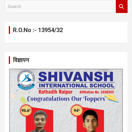
S
e
a
r
c
R.O.No :- 13954/32
h
विज्ञापन