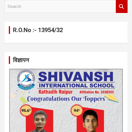
S
e
a
r
c
R.O.No :- 13954/32
h
विज्ञापन