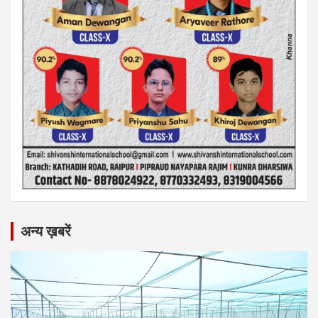
अन्य ख़बरें