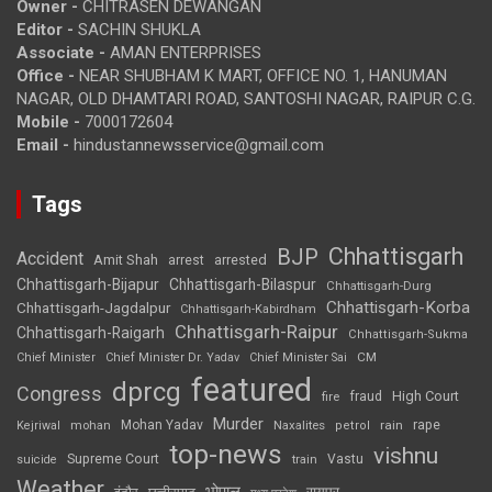
Owner -
CHITRASEN DEWANGAN
Editor -
SACHIN SHUKLA
Associate -
AMAN ENTERPRISES
Office -
NEAR SHUBHAM K MART, OFFICE NO. 1, HANUMAN
NAGAR, OLD DHAMTARI ROAD, SANTOSHI NAGAR, RAIPUR C.G.
Mobile -
7000172604
Email -
hindustannewsservice@gmail.com
Tags
Chhattisgarh
BJP
Accident
Amit Shah
arrested
arrest
Chhattisgarh-Bijapur
Chhattisgarh-Bilaspur
Chhattisgarh-Durg
Chhattisgarh-Korba
Chhattisgarh-Jagdalpur
Chhattisgarh-Kabirdham
Chhattisgarh-Raipur
Chhattisgarh-Raigarh
Chhattisgarh-Sukma
CM
Chief Minister
Chief Minister Dr. Yadav
Chief Minister Sai
featured
dprcg
Congress
High Court
fire
fraud
Murder
rape
Mohan Yadav
Naxalites
rain
Kejriwal
mohan
petrol
top-news
vishnu
Supreme Court
Vastu
suicide
train
Weather
भोपाल
रायपुर