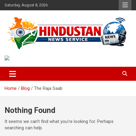
Skip
Saturday, August 8, 2026
to
content
Voice of the Nation
Hindustan News Service
Home
Blog
The Raja Saab
Nothing Found
It seems we can’t find what you’re looking for. Perhaps
searching can help.