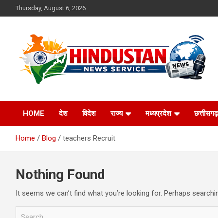
Skip
Thursday, August 6, 2026
to
content
Voice of the Nation
Hindustan News
HOME
देश
विदेश
राज्य
मध्यप्रदेश
छत्तीसगढ़
Service
Home
Blog
teachers Recruit
Nothing Found
It seems we can’t find what you’re looking for. Perhaps searchi
S