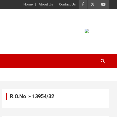
Home
About Us
Contact Us
R.O.No :- 13954/32