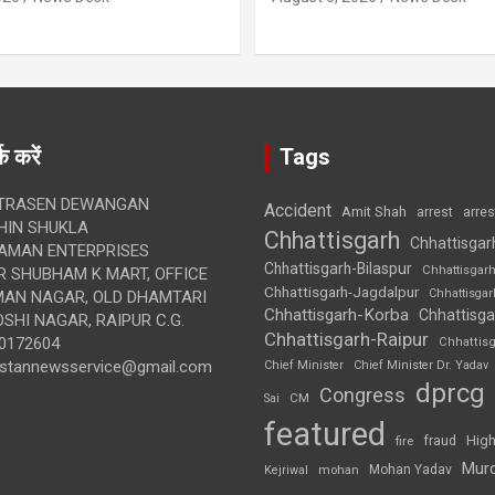
क करें
Tags
TRASEN DEWANGAN
Accident
Amit Shah
arre
arrest
IN SHUKLA
Chhattisgarh
Chhattisgar
AMAN ENTERPRISES
Chhattisgarh-Bilaspur
Chhattisgar
 SHUBHAM K MART, OFFICE
Chhattisgarh-Jagdalpur
Chhattisga
UMAN NAGAR, OLD DHAMTARI
Chhattisgarh-Korba
Chhattisga
SHI NAGAR, RAIPUR C.G.
Chhattisgarh-Raipur
0172604
Chhattis
ustannewsservice@gmail.com
Chief Minister
Chief Minister Dr. Yadav
dprcg
Congress
CM
Sai
featured
High
fire
fraud
Mur
Mohan Yadav
Kejriwal
mohan