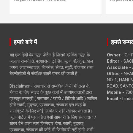
हमारे बारे में
हमसे सम्पर्
यह एक हिंदी वेब न्यूज़ पोर्टल है जिसमें ब्रेकिंग न्यूज़ के
Owner -
CHI
अलावा राजनीति, प्रशासन, ट्रेंडिंग न्यूज, बॉलीवुड, खेल
Editor -
SACH
जगत, लाइफस्टाइल, बिजनेस, सेहत, ब्यूटी, रोजगार तथा
Associate -
टेक्नोलॉजी से संबंधित खबरें पोस्ट की जाती है।
Office -
NEAR
NO. 1, HAN
Disclaimer - समाचार से सम्बंधित किसी भी तरह के
ROAD, SANTO
विवाद के लिए साइट के कुछ तत्वों में उपयोगकर्ताओं द्वारा
Mobile -
700
प्रस्तुत सामग्री ( समाचार / फोटो / विडियो आदि ) शामिल
Email -
hind
होगी स्वामी, मुद्रक, प्रकाशक, संपादक इस तरह के
सामग्रियों के लिए कोई ज़िम्मेदार नहीं स्वीकार करता है।
न्यूज़ पोर्टल में प्रकाशित ऐसी सामग्री के लिए संवाददाता /
खबर देने वाला स्वयं जिम्मेदार होगा, स्वामी, मुद्रक,
प्रकाशक, संपादक की कोई भी जिम्मेदारी नहीं होगी. सभी