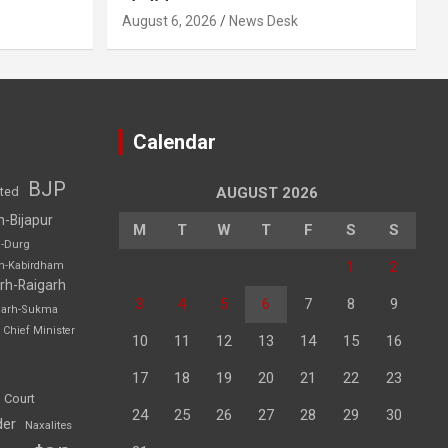
August 6, 2026
News Desk
Calendar
BJP
sted
AUGUST 2026
h-Bijapur
M
T
W
T
F
S
S
h-Durg
1
2
rh-Kabirdham
rh-Raigarh
3
4
5
6
7
8
9
garh-Sukma
Chief Minister
10
11
12
13
14
15
16
17
18
19
20
21
22
23
 Court
24
25
26
27
28
29
30
der
Naxalites