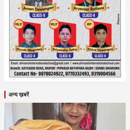
अन्य ख़बरें