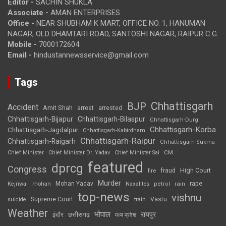
Editor -
SACHIN SHUKLA
Associate -
AMAN ENTERPRISES
Office -
NEAR SHUBHAM K MART, OFFICE NO. 1, HANUMAN
NAGAR, OLD DHAMTARI ROAD, SANTOSHI NAGAR, RAIPUR C.G.
Mobile -
7000172604
Email -
hindustannewsservice@gmail.com
Tags
Chhattisgarh
BJP
Accident
Amit Shah
arrested
arrest
Chhattisgarh-Bijapur
Chhattisgarh-Bilaspur
Chhattisgarh-Durg
Chhattisgarh-Korba
Chhattisgarh-Jagdalpur
Chhattisgarh-Kabirdham
Chhattisgarh-Raipur
Chhattisgarh-Raigarh
Chhattisgarh-Sukma
CM
Chief Minister
Chief Minister Dr. Yadav
Chief Minister Sai
featured
dprcg
Congress
High Court
fire
fraud
Murder
rape
Mohan Yadav
Naxalites
rain
Kejriwal
mohan
petrol
top-news
vishnu
Supreme Court
Vastu
suicide
train
Weather
भोपाल
रायपुर
इंदौर
छत्तीसगढ़
मध्य प्रदेश