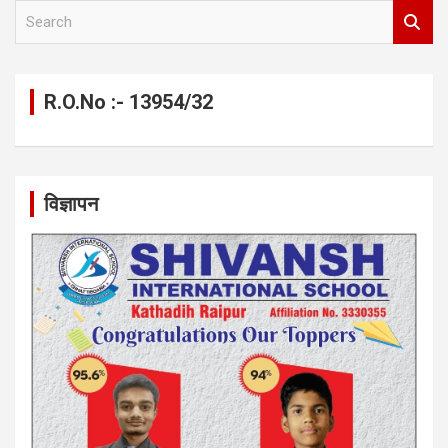
S
e
a
r
c
R.O.No :- 13954/32
h
विज्ञापन