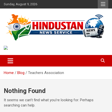
Skip
Sunday, August 9, 2026
to
content
Voice of the Nation
Hindustan News Service
Home
Blog
Teachers Association
Nothing Found
It seems we can’t find what you’re looking for. Perhaps
searching can help.