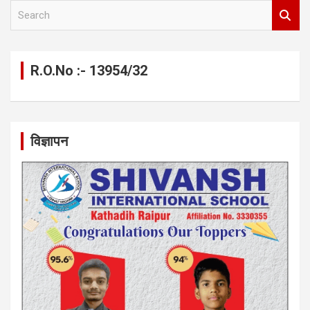
S
e
a
r
c
R.O.No :- 13954/32
h
विज्ञापन