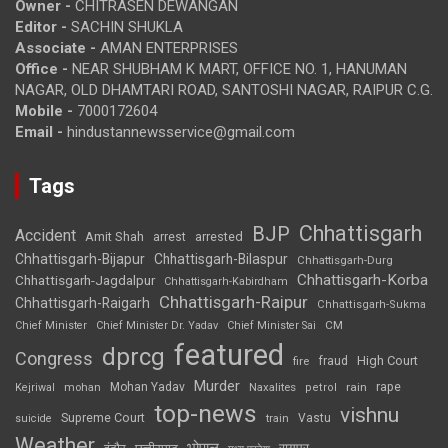
Owner -
CHITRASEN DEWANGAN
Editor -
SACHIN SHUKLA
Associate -
AMAN ENTERPRISES
Office -
NEAR SHUBHAM K MART, OFFICE NO. 1, HANUMAN
NAGAR, OLD DHAMTARI ROAD, SANTOSHI NAGAR, RAIPUR C.G.
Mobile -
7000172604
Email -
hindustannewsservice@gmail.com
Tags
Chhattisgarh
BJP
Accident
Amit Shah
arrested
arrest
Chhattisgarh-Bijapur
Chhattisgarh-Bilaspur
Chhattisgarh-Durg
Chhattisgarh-Korba
Chhattisgarh-Jagdalpur
Chhattisgarh-Kabirdham
Chhattisgarh-Raipur
Chhattisgarh-Raigarh
Chhattisgarh-Sukma
CM
Chief Minister
Chief Minister Dr. Yadav
Chief Minister Sai
featured
dprcg
Congress
High Court
fire
fraud
Murder
rape
Mohan Yadav
Naxalites
rain
Kejriwal
mohan
petrol
top-news
vishnu
Supreme Court
Vastu
suicide
train
Weather
भोपाल
रायपुर