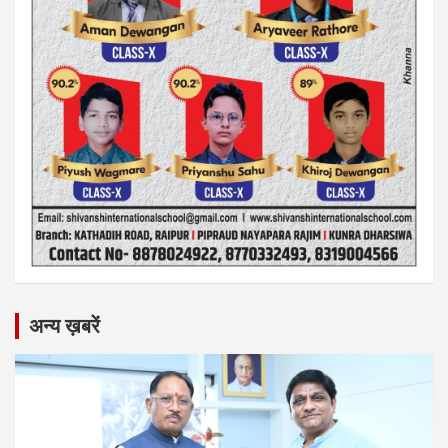
अन्य ख़बरें