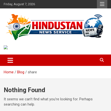
Skip
Friday, August 7, 2026
to
content
Voice of the Nation
Hindustan News Service
Home
Blog
share
Nothing Found
It seems we can’t find what you’re looking for. Perhaps
searching can help.