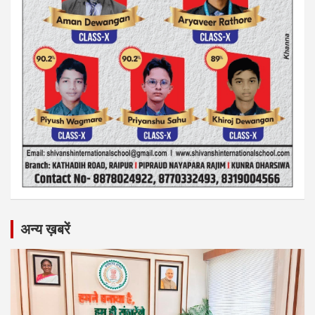
अन्य ख़बरें