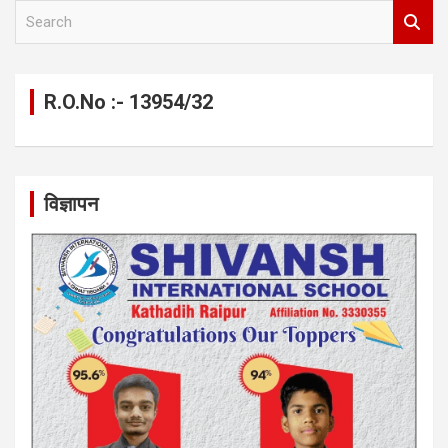
S
e
a
r
c
R.O.No :- 13954/32
h
विज्ञापन