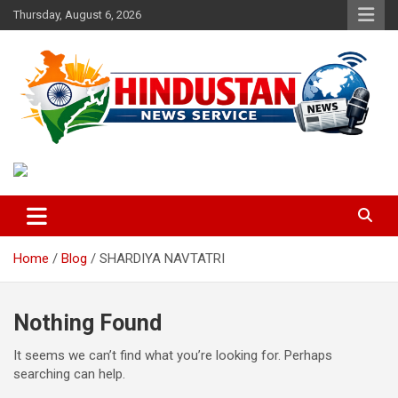
Skip
Thursday, August 6, 2026
to
content
Voice of the Nation
Hindustan News Service
Home
Blog
SHARDIYA NAVTATRI
Nothing Found
It seems we can’t find what you’re looking for. Perhaps
searching can help.