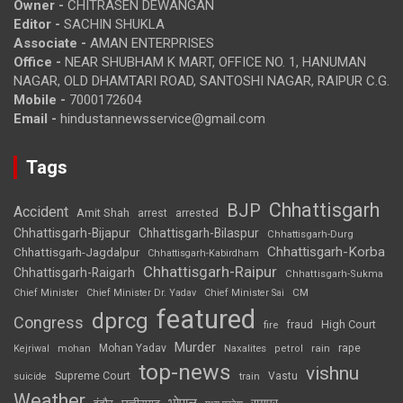
Owner -
CHITRASEN DEWANGAN
Editor -
SACHIN SHUKLA
Associate -
AMAN ENTERPRISES
Office -
NEAR SHUBHAM K MART, OFFICE NO. 1, HANUMAN
NAGAR, OLD DHAMTARI ROAD, SANTOSHI NAGAR, RAIPUR C.G.
Mobile -
7000172604
Email -
hindustannewsservice@gmail.com
Tags
Chhattisgarh
BJP
Accident
Amit Shah
arrested
arrest
Chhattisgarh-Bijapur
Chhattisgarh-Bilaspur
Chhattisgarh-Durg
Chhattisgarh-Korba
Chhattisgarh-Jagdalpur
Chhattisgarh-Kabirdham
Chhattisgarh-Raipur
Chhattisgarh-Raigarh
Chhattisgarh-Sukma
CM
Chief Minister
Chief Minister Dr. Yadav
Chief Minister Sai
featured
dprcg
Congress
High Court
fire
fraud
Murder
rape
Mohan Yadav
Naxalites
rain
Kejriwal
mohan
petrol
top-news
vishnu
Supreme Court
Vastu
suicide
train
Weather
भोपाल
रायपुर