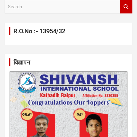
S
e
a
r
c
R.O.No :- 13954/32
h
विज्ञापन