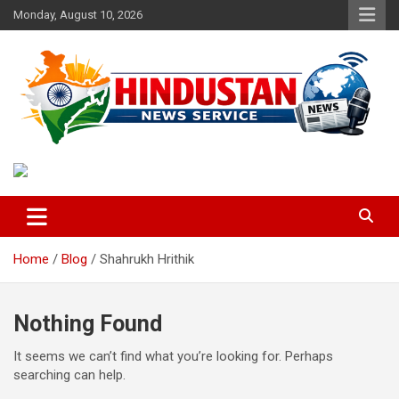
Skip
Monday, August 10, 2026
to
content
Voice of the Nation
Hindustan News Service
Home
Blog
Shahrukh Hrithik
Nothing Found
It seems we can’t find what you’re looking for. Perhaps
searching can help.