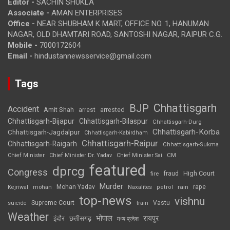
Editor -
SACHIN SHUKLA
Associate -
AMAN ENTERPRISES
Office -
NEAR SHUBHAM K MART, OFFICE NO. 1, HANUMAN
NAGAR, OLD DHAMTARI ROAD, SANTOSHI NAGAR, RAIPUR C.G.
Mobile -
7000172604
Email -
hindustannewsservice@gmail.com
Tags
Chhattisgarh
BJP
Accident
Amit Shah
arrested
arrest
Chhattisgarh-Bijapur
Chhattisgarh-Bilaspur
Chhattisgarh-Durg
Chhattisgarh-Korba
Chhattisgarh-Jagdalpur
Chhattisgarh-Kabirdham
Chhattisgarh-Raipur
Chhattisgarh-Raigarh
Chhattisgarh-Sukma
CM
Chief Minister
Chief Minister Dr. Yadav
Chief Minister Sai
featured
dprcg
Congress
High Court
fire
fraud
Murder
rape
Mohan Yadav
Naxalites
rain
Kejriwal
mohan
petrol
top-news
vishnu
Supreme Court
Vastu
suicide
train
Weather
भोपाल
रायपुर
इंदौर
छत्तीसगढ़
मध्य प्रदेश