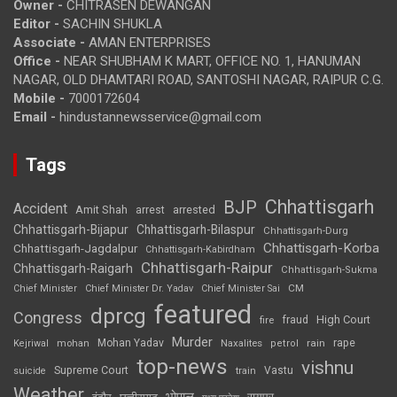
Owner -
CHITRASEN DEWANGAN
Editor -
SACHIN SHUKLA
Associate -
AMAN ENTERPRISES
Office -
NEAR SHUBHAM K MART, OFFICE NO. 1, HANUMAN
NAGAR, OLD DHAMTARI ROAD, SANTOSHI NAGAR, RAIPUR C.G.
Mobile -
7000172604
Email -
hindustannewsservice@gmail.com
Tags
Chhattisgarh
BJP
Accident
Amit Shah
arrested
arrest
Chhattisgarh-Bijapur
Chhattisgarh-Bilaspur
Chhattisgarh-Durg
Chhattisgarh-Korba
Chhattisgarh-Jagdalpur
Chhattisgarh-Kabirdham
Chhattisgarh-Raipur
Chhattisgarh-Raigarh
Chhattisgarh-Sukma
CM
Chief Minister
Chief Minister Dr. Yadav
Chief Minister Sai
featured
dprcg
Congress
High Court
fire
fraud
Murder
rape
Mohan Yadav
Naxalites
rain
Kejriwal
mohan
petrol
top-news
vishnu
Supreme Court
Vastu
suicide
train
Weather
भोपाल
रायपुर