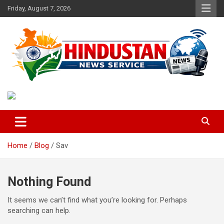
Skip
Friday, August 7, 2026
to
content
Voice of the Nation
Hindustan News Service
Home
Blog
Sav
Nothing Found
It seems we can’t find what you’re looking for. Perhaps
searching can help.