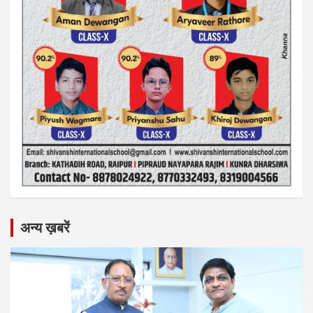
अन्य ख़बरें