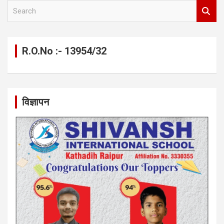
S
e
a
r
c
R.O.No :- 13954/32
h
विज्ञापन