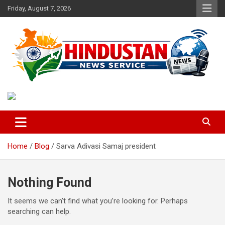
Skip
Friday, August 7, 2026
to
content
Voice of the Nation
Hindustan News Service
Home
Blog
Sarva Adivasi Samaj president
Nothing Found
It seems we can’t find what you’re looking for. Perhaps
searching can help.