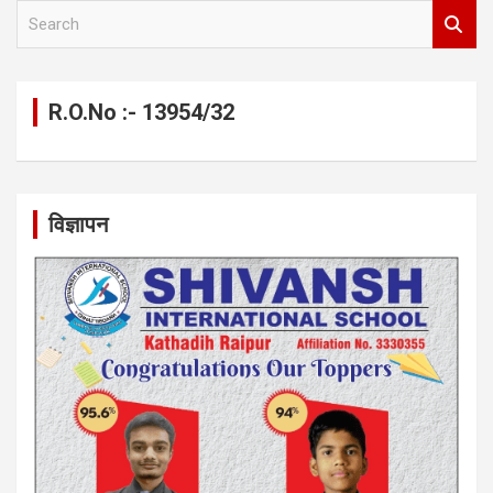
S
e
a
r
c
R.O.No :- 13954/32
h
विज्ञापन