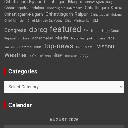
Chhattisgarh-Bijapur
Chhattisgarh-Bilaspur
Chhattisgarh-Durg
Chhattisgarh-Korba
Chhattisgarh-Jagdalpur
Chhattisgarh-Kabirdham
Chhattisgarh-Raipur
Chhattisgarh-Raigarh
Chhattisgarh-Sukma
CM
Chief Minister
Chief Minister Dr. Yadav
Chief Minister Sai
featured
dprcg
Congress
High Court
fire
fraud
Murder
rape
Mohan Yadav
Naxalites
rain
Kejriwal
mohan
petrol
top-news
vishnu
Supreme Court
Vastu
suicide
train
Weather
भोपाल
रायपुर
इंदौर
छत्तीसगढ़
मध्य प्रदेश
Categories
Categories
Calendar
AUGUST 2026