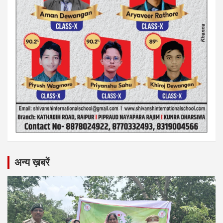
अन्य ख़बरें