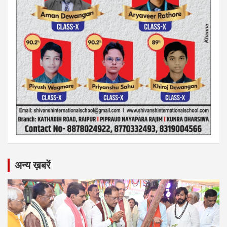
अन्य ख़बरें