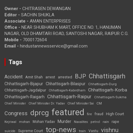
Owner -
CHITRASEN DEWANGAN
Editor -
SACHIN SHUKLA
Associate -
AMAN ENTERPRISES
Office -
NEAR SHUBHAM K MART, OFFICE NO. 1, HANUMAN
NAGAR, OLD DHAMTARI ROAD, SANTOSHI NAGAR, RAIPUR C.G.
Mobile -
7000172604
Email -
hindustannewsservice@gmail.com
Tags
Chhattisgarh
BJP
Accident
Amit Shah
arrested
arrest
Chhattisgarh-Bijapur
Chhattisgarh-Bilaspur
Chhattisgarh-Durg
Chhattisgarh-Korba
Chhattisgarh-Jagdalpur
Chhattisgarh-Kabirdham
Chhattisgarh-Raipur
Chhattisgarh-Raigarh
Chhattisgarh-Sukma
CM
Chief Minister
Chief Minister Dr. Yadav
Chief Minister Sai
featured
dprcg
Congress
High Court
fire
fraud
Murder
rape
Mohan Yadav
Naxalites
rain
Kejriwal
mohan
petrol
top-news
vishnu
Supreme Court
Vastu
suicide
train