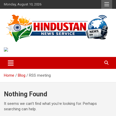
Skip
Monday, August 10, 2026
to
content
Voice of the Nation
Hindustan News Service
Home
Blog
RSS meeting
Nothing Found
It seems we can’t find what you’re looking for. Perhaps
searching can help.