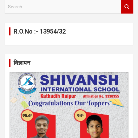
S
e
a
r
c
R.O.No :- 13954/32
h
विज्ञापन