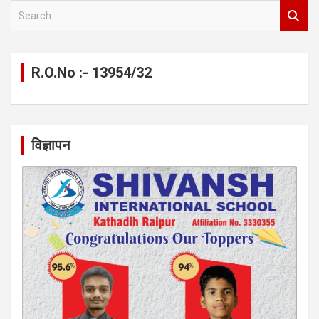
S
e
a
r
c
R.O.No :- 13954/32
h
विज्ञापन