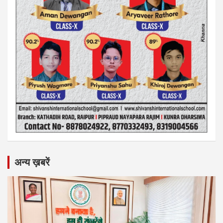
अन्य ख़बरें