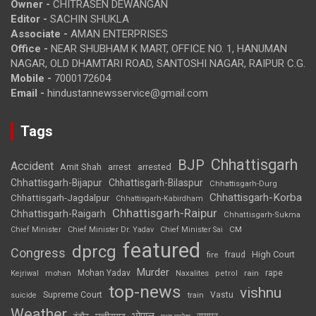
Owner -
CHITRASEN DEWANGAN
Editor -
SACHIN SHUKLA
Associate -
AMAN ENTERPRISES
Office -
NEAR SHUBHAM K MART, OFFICE NO. 1, HANUMAN
NAGAR, OLD DHAMTARI ROAD, SANTOSHI NAGAR, RAIPUR C.G.
Mobile -
7000172604
Email -
hindustannewsservice@gmail.com
Tags
Chhattisgarh
BJP
Accident
Amit Shah
arrested
arrest
Chhattisgarh-Bijapur
Chhattisgarh-Bilaspur
Chhattisgarh-Durg
Chhattisgarh-Korba
Chhattisgarh-Jagdalpur
Chhattisgarh-Kabirdham
Chhattisgarh-Raipur
Chhattisgarh-Raigarh
Chhattisgarh-Sukma
CM
Chief Minister
Chief Minister Dr. Yadav
Chief Minister Sai
featured
dprcg
Congress
High Court
fire
fraud
Murder
rape
Mohan Yadav
Naxalites
rain
Kejriwal
mohan
petrol
top-news
vishnu
Supreme Court
Vastu
suicide
train
Weather
भोपाल
रायपुर