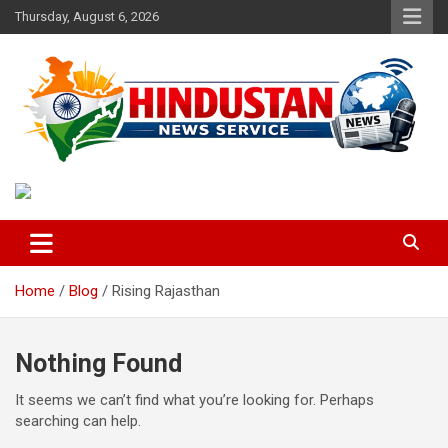
Skip
Thursday, August 6, 2026
to
content
Voice of the Nation
Hindustan News Service
Home
Blog
Rising Rajasthan
Nothing Found
It seems we can’t find what you’re looking for. Perhaps
searching can help.