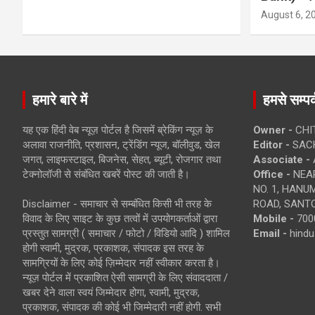
August 6, 2
हमारे बारे में
हमसे सम्पर्
यह एक हिंदी वेब न्यूज़ पोर्टल है जिसमें ब्रेकिंग न्यूज़ के
Owner -
CHI
अलावा राजनीति, प्रशासन, ट्रेंडिंग न्यूज, बॉलीवुड, खेल
Editor -
SACH
जगत, लाइफस्टाइल, बिजनेस, सेहत, ब्यूटी, रोजगार तथा
Associate -
टेक्नोलॉजी से संबंधित खबरें पोस्ट की जाती है।
Office -
NEAR
NO. 1, HAN
Disclaimer - समाचार से सम्बंधित किसी भी तरह के
ROAD, SANTO
विवाद के लिए साइट के कुछ तत्वों में उपयोगकर्ताओं द्वारा
Mobile -
700
प्रस्तुत सामग्री ( समाचार / फोटो / विडियो आदि ) शामिल
Email -
hind
होगी स्वामी, मुद्रक, प्रकाशक, संपादक इस तरह के
सामग्रियों के लिए कोई ज़िम्मेदार नहीं स्वीकार करता है।
न्यूज़ पोर्टल में प्रकाशित ऐसी सामग्री के लिए संवाददाता /
खबर देने वाला स्वयं जिम्मेदार होगा, स्वामी, मुद्रक,
प्रकाशक, संपादक की कोई भी जिम्मेदारी नहीं होगी. सभी