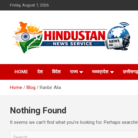
Skip
Friday, August 7, 2026
to
content
Voice of the Nation
Hindustan News
HOME
देश
विदेश
राज्य
मध्यप्रदेश
छत्तीसगढ़
Service
Home
Blog
Ranbir Alia
Nothing Found
It seems we can’t find what you’re looking for. Perhaps searchi
S