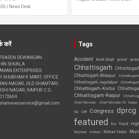
026
News Desk
क करें
Tags
TRASEN DEWANGAN
Accident
Amit Shah
arre
arrest
IN SHUKLA
Chhattisgarh
Chhattisgar
AMAN ENTERPRISES
Chhattisgarh-Bilaspur
Chhattisgar
 SHUBHAM K MART, OFFICE
Chhattisgarh-Jagdalpur
Chhattisga
UMAN NAGAR, OLD DHAMTARI
Chhattisgarh-Korba
Chhattisga
SHI NAGAR, RAIPUR C.G.
Chhattisgarh-Raipur
0172604
Chhattis
ustannewsservice@gmail.com
Chief Minister
Chief Minister Dr. Yadav
dprcg
Congress
CM
Sai
featured
High
fire
fraud
Mur
Mohan Yadav
Kejriwal
mohan