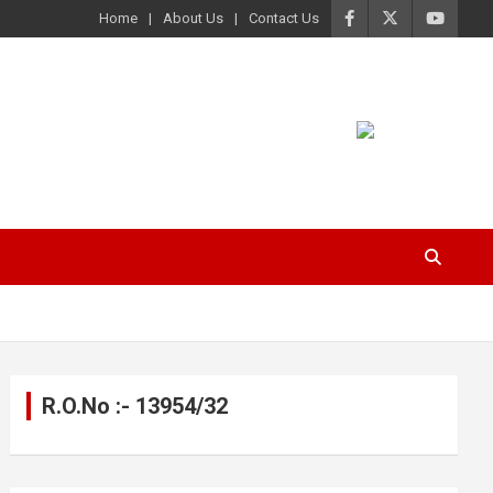
Home
About Us
Contact Us
R.O.No :- 13954/32