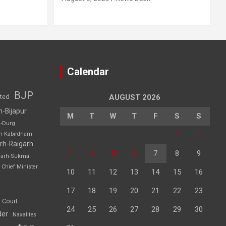
Calendar
BJP
sted
AUGUST 2026
h-Bijapur
M
T
W
T
F
S
S
h-Durg
1
2
rh-Kabirdham
rh-Raigarh
3
4
5
6
7
8
9
garh-Sukma
Chief Minister
10
11
12
13
14
15
16
17
18
19
20
21
22
23
 Court
24
25
26
27
28
29
30
der
Naxalites