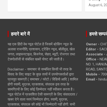
August 6, 2
हमारे बारे में
हमसे सम्पर्
यह एक हिंदी वेब न्यूज़ पोर्टल है जिसमें ब्रेकिंग न्यूज़ के
Owner -
CHI
अलावा राजनीति, प्रशासन, ट्रेंडिंग न्यूज, बॉलीवुड, खेल
Editor -
SACH
जगत, लाइफस्टाइल, बिजनेस, सेहत, ब्यूटी, रोजगार तथा
Associate -
टेक्नोलॉजी से संबंधित खबरें पोस्ट की जाती है।
Office -
NEAR
NO. 1, HAN
Disclaimer - समाचार से सम्बंधित किसी भी तरह के
ROAD, SANTO
विवाद के लिए साइट के कुछ तत्वों में उपयोगकर्ताओं द्वारा
Mobile -
700
प्रस्तुत सामग्री ( समाचार / फोटो / विडियो आदि ) शामिल
Email -
hind
होगी स्वामी, मुद्रक, प्रकाशक, संपादक इस तरह के
सामग्रियों के लिए कोई ज़िम्मेदार नहीं स्वीकार करता है।
न्यूज़ पोर्टल में प्रकाशित ऐसी सामग्री के लिए संवाददाता /
खबर देने वाला स्वयं जिम्मेदार होगा, स्वामी, मुद्रक,
प्रकाशक, संपादक की कोई भी जिम्मेदारी नहीं होगी. सभी