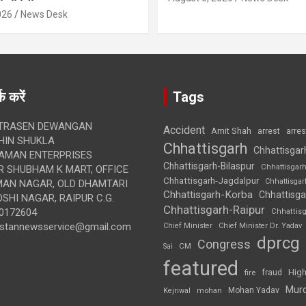
026
News Desk
क करें
Tags
TRASEN DEWANGAN
Accident
Amit Shah
arre
arrest
IN SHUKLA
Chhattisgarh
Chhattisgar
AMAN ENTERPRISES
Chhattisgarh-Bilaspur
Chhattisgar
 SHUBHAM K MART, OFFICE
Chhattisgarh-Jagdalpur
Chhattisga
UMAN NAGAR, OLD DHAMTARI
Chhattisgarh-Korba
Chhattisga
SHI NAGAR, RAIPUR C.G.
Chhattisgarh-Raipur
0172604
Chhattis
ustannewsservice@gmail.com
Chief Minister
Chief Minister Dr. Yadav
dprcg
Congress
CM
Sai
featured
High
fire
fraud
Mur
Mohan Yadav
Kejriwal
mohan