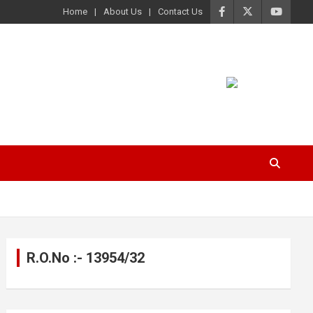
Home
About Us
Contact Us
R.O.No :- 13954/32