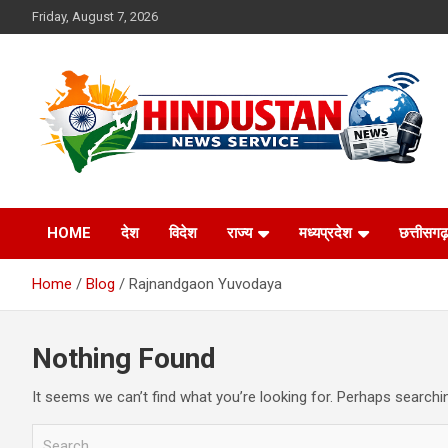
Skip
Friday, August 7, 2026
to
content
Voice of the Nation
Hindustan News
HOME
देश
विदेश
राज्य
मध्यप्रदेश
छत्तीसगढ़
Service
Home
Blog
Rajnandgaon Yuvodaya
Nothing Found
It seems we can’t find what you’re looking for. Perhaps searchi
S