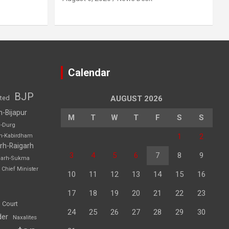
Calendar
BJP
sted
AUGUST 2026
h-Bijapur
M
T
W
T
F
S
S
h-Durg
1
2
rh-Kabirdham
rh-Raigarh
3
4
5
6
7
8
9
garh-Sukma
Chief Minister
10
11
12
13
14
15
16
17
18
19
20
21
22
23
 Court
24
25
26
27
28
29
30
der
Naxalites