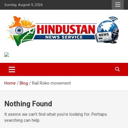
Skip
Sunday, August 9, 2026
to
content
Voice of the Nation
Hindustan News Service
Home
Blog
Rail Roko movement
Nothing Found
It seems we can’t find what you’re looking for. Perhaps
searching can help.