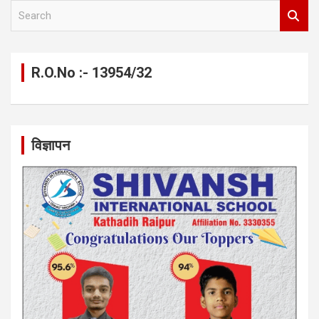
S
e
a
r
c
R.O.No :- 13954/32
h
विज्ञापन