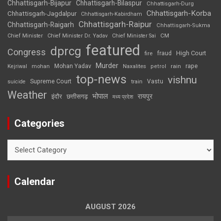
Chhattisgarh-Bijapur
Chhattisgarh-Bilaspur
Chhattisgarh-Durg
Chhattisgarh-Korba
Chhattisgarh-Jagdalpur
Chhattisgarh-Kabirdham
Chhattisgarh-Raipur
Chhattisgarh-Raigarh
Chhattisgarh-Sukma
CM
Chief Minister
Chief Minister Dr. Yadav
Chief Minister Sai
featured
dprcg
Congress
High Court
fire
fraud
Murder
rape
Mohan Yadav
Naxalites
rain
Kejriwal
mohan
petrol
top-news
vishnu
Supreme Court
Vastu
suicide
train
Weather
भोपाल
रायपुर
इंदौर
छत्तीसगढ़
मध्य प्रदेश
Categories
Categories
Calendar
AUGUST 2026