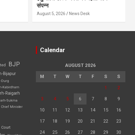
संपन्न
August 5, 2026
News Desk
Calendar
BJP
sted
AUGUST 2026
h-Bijapur
M
T
W
T
F
S
S
h-Durg
1
2
rh-Kabirdham
rh-Raigarh
3
4
5
6
7
8
9
garh-Sukma
Chief Minister
10
11
12
13
14
15
16
17
18
19
20
21
22
23
 Court
24
25
26
27
28
29
30
der