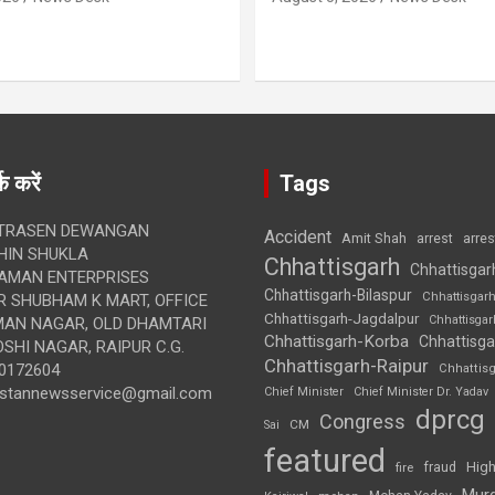
क करें
Tags
TRASEN DEWANGAN
Accident
Amit Shah
arre
arrest
IN SHUKLA
Chhattisgarh
Chhattisgar
AMAN ENTERPRISES
Chhattisgarh-Bilaspur
Chhattisgar
 SHUBHAM K MART, OFFICE
Chhattisgarh-Jagdalpur
Chhattisga
UMAN NAGAR, OLD DHAMTARI
Chhattisgarh-Korba
Chhattisga
SHI NAGAR, RAIPUR C.G.
Chhattisgarh-Raipur
0172604
Chhattis
ustannewsservice@gmail.com
Chief Minister
Chief Minister Dr. Yadav
dprcg
Congress
CM
Sai
featured
High
fire
fraud
Mur