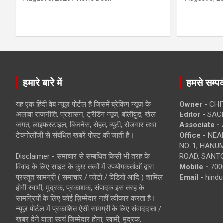
हमारे बारे में
हमसे सम्पर्
यह एक हिंदी वेब न्यूज़ पोर्टल है जिसमें ब्रेकिंग न्यूज़ के
Owner -
CHI
अलावा राजनीति, प्रशासन, ट्रेंडिंग न्यूज, बॉलीवुड, खेल
Editor -
SACH
जगत, लाइफस्टाइल, बिजनेस, सेहत, ब्यूटी, रोजगार तथा
Associate -
टेक्नोलॉजी से संबंधित खबरें पोस्ट की जाती है।
Office -
NEAR
NO. 1, HAN
Disclaimer - समाचार से सम्बंधित किसी भी तरह के
ROAD, SANTO
विवाद के लिए साइट के कुछ तत्वों में उपयोगकर्ताओं द्वारा
Mobile -
700
प्रस्तुत सामग्री ( समाचार / फोटो / विडियो आदि ) शामिल
Email -
hind
होगी स्वामी, मुद्रक, प्रकाशक, संपादक इस तरह के
सामग्रियों के लिए कोई ज़िम्मेदार नहीं स्वीकार करता है।
न्यूज़ पोर्टल में प्रकाशित ऐसी सामग्री के लिए संवाददाता /
खबर देने वाला स्वयं जिम्मेदार होगा, स्वामी, मुद्रक,