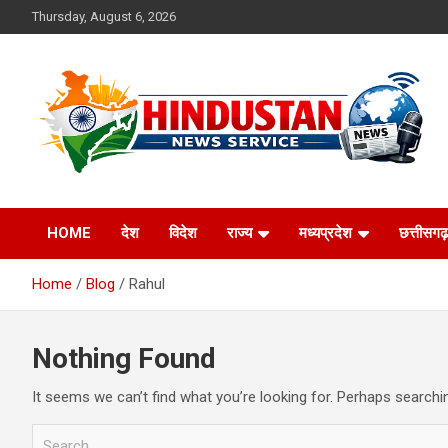
Skip
Thursday, August 6, 2026
to
content
Voice of the Nation
Hindustan News
HOME
देश
विदेश
राज्य
मध्यप्रदेश
छत्तीसगढ़
Service
Home
Blog
Rahul
Nothing Found
It seems we can’t find what you’re looking for. Perhaps searchi
S