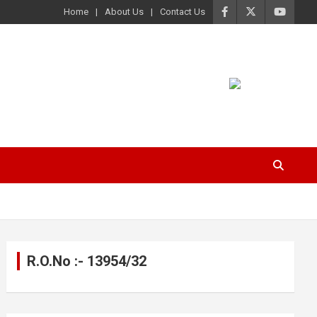
Home
About Us
Contact Us
R.O.No :- 13954/32