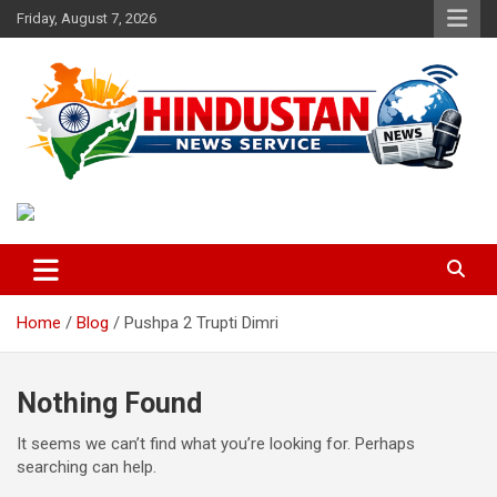
Skip
Friday, August 7, 2026
to
content
Voice of the Nation
Hindustan News Service
Home
Blog
Pushpa 2 Trupti Dimri
Nothing Found
It seems we can’t find what you’re looking for. Perhaps
searching can help.