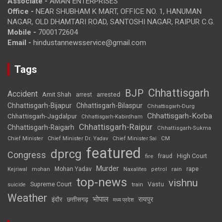
Associate -
AMAN ENTERPRISES
Office -
NEAR SHUBHAM K MART, OFFICE NO. 1, HANUMAN
NAGAR, OLD DHAMTARI ROAD, SANTOSHI NAGAR, RAIPUR C.G.
Mobile -
7000172604
Email -
hindustannewsservice@gmail.com
Tags
Chhattisgarh
BJP
Accident
Amit Shah
arrested
arrest
Chhattisgarh-Bijapur
Chhattisgarh-Bilaspur
Chhattisgarh-Durg
Chhattisgarh-Korba
Chhattisgarh-Jagdalpur
Chhattisgarh-Kabirdham
Chhattisgarh-Raipur
Chhattisgarh-Raigarh
Chhattisgarh-Sukma
CM
Chief Minister
Chief Minister Dr. Yadav
Chief Minister Sai
featured
dprcg
Congress
High Court
fire
fraud
Murder
rape
Mohan Yadav
Naxalites
rain
Kejriwal
mohan
petrol
top-news
vishnu
Supreme Court
Vastu
suicide
train
Weather
भोपाल
रायपुर
इंदौर
छत्तीसगढ़
मध्य प्रदेश