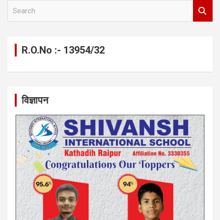
S
e
a
r
c
R.O.No :- 13954/32
h
विज्ञापन