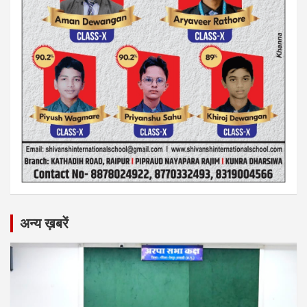
अन्य ख़बरें