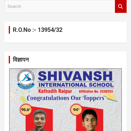
S
e
a
r
c
R.O.No :- 13954/32
h
विज्ञापन