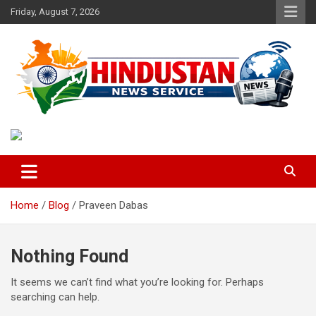
Skip
Friday, August 7, 2026
to
content
Voice of the Nation
Hindustan News Service
Home
Blog
Praveen Dabas
Nothing Found
It seems we can’t find what you’re looking for. Perhaps
searching can help.