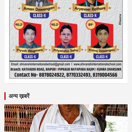
अन्य ख़बरें