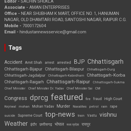
Editor -
SACHIN SHUKLA
Associate -
AMAN ENTERPRISES
Office -
NEAR SHUBHAM K MART, OFFICE NO. 1, HANUMAN
NAGAR, OLD DHAMTARI ROAD, SANTOSHI NAGAR, RAIPUR C.G.
Mobile -
7000172604
Email -
hindustannewsservice@gmail.com
Tags
Chhattisgarh
BJP
Accident
Amit Shah
arrested
arrest
Chhattisgarh-Bijapur
Chhattisgarh-Bilaspur
Chhattisgarh-Durg
Chhattisgarh-Korba
Chhattisgarh-Jagdalpur
Chhattisgarh-Kabirdham
Chhattisgarh-Raipur
Chhattisgarh-Raigarh
Chhattisgarh-Sukma
CM
Chief Minister
Chief Minister Dr. Yadav
Chief Minister Sai
featured
dprcg
Congress
High Court
fire
fraud
Murder
rape
Mohan Yadav
Naxalites
rain
Kejriwal
mohan
petrol
top-news
vishnu
Supreme Court
Vastu
suicide
train
Weather
भोपाल
रायपुर
इंदौर
छत्तीसगढ़
मध्य प्रदेश