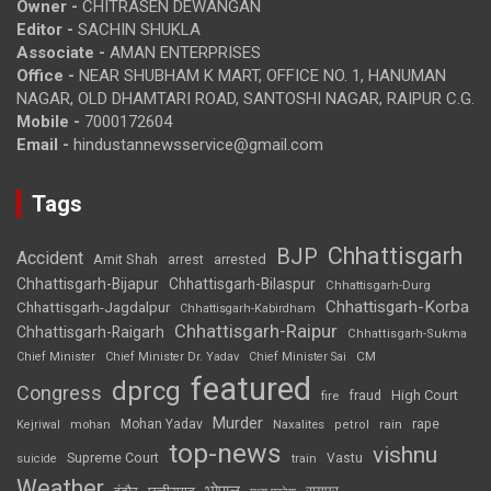
Owner -
CHITRASEN DEWANGAN
Editor -
SACHIN SHUKLA
Associate -
AMAN ENTERPRISES
Office -
NEAR SHUBHAM K MART, OFFICE NO. 1, HANUMAN
NAGAR, OLD DHAMTARI ROAD, SANTOSHI NAGAR, RAIPUR C.G.
Mobile -
7000172604
Email -
hindustannewsservice@gmail.com
Tags
Chhattisgarh
BJP
Accident
Amit Shah
arrested
arrest
Chhattisgarh-Bijapur
Chhattisgarh-Bilaspur
Chhattisgarh-Durg
Chhattisgarh-Korba
Chhattisgarh-Jagdalpur
Chhattisgarh-Kabirdham
Chhattisgarh-Raipur
Chhattisgarh-Raigarh
Chhattisgarh-Sukma
CM
Chief Minister
Chief Minister Dr. Yadav
Chief Minister Sai
featured
dprcg
Congress
High Court
fire
fraud
Murder
rape
Mohan Yadav
Naxalites
rain
Kejriwal
mohan
petrol
top-news
vishnu
Supreme Court
Vastu
suicide
train
Weather
भोपाल
रायपुर