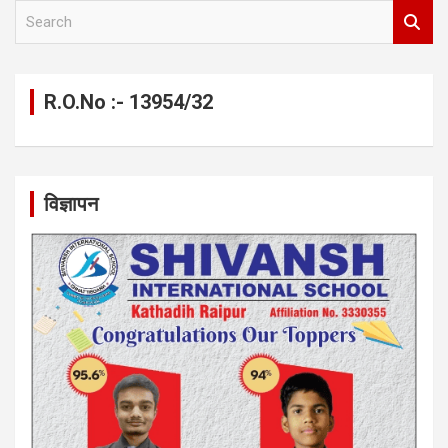
S
e
a
r
c
R.O.No :- 13954/32
h
विज्ञापन