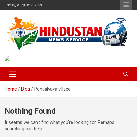
Skip
Friday, August 7, 2026
to
content
Voice of the Nation
Hindustan News Service
Home
Blog
Pongalvaya village
Nothing Found
It seems we can’t find what you’re looking for. Perhaps
searching can help.