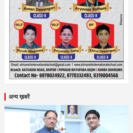
अन्य ख़बरें