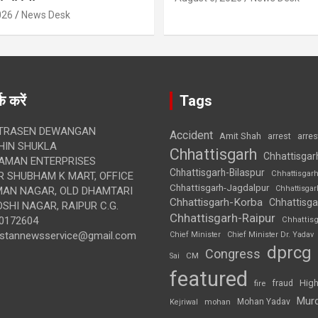
026
News Desk
क करें
Tags
TRASEN DEWANGAN
Accident
Amit Shah
arre
arrest
IN SHUKLA
Chhattisgarh
Chhattisgar
AMAN ENTERPRISES
Chhattisgarh-Bilaspur
Chhattisgar
 SHUBHAM K MART, OFFICE
Chhattisgarh-Jagdalpur
Chhattisga
UMAN NAGAR, OLD DHAMTARI
Chhattisgarh-Korba
Chhattisga
SHI NAGAR, RAIPUR C.G.
Chhattisgarh-Raipur
0172604
Chhattis
ustannewsservice@gmail.com
Chief Minister
Chief Minister Dr. Yadav
dprcg
Congress
CM
Sai
featured
High
fire
fraud
Mur
Mohan Yadav
Kejriwal
mohan