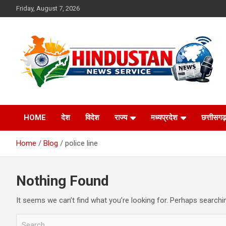
Skip
Friday, August 7, 2026
to
content
Voice of the Nation
Hindustan News
HOME
देश
विदेश
राज्य
मध्यप्रदेश
छत्तीसगढ़
Service
Home
Blog
police line
Nothing Found
It seems we can’t find what you’re looking for. Perhaps searchi
S