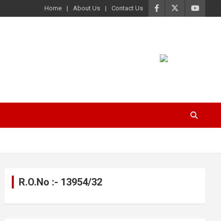
Home
About Us
Contact Us
R.O.No :- 13954/32