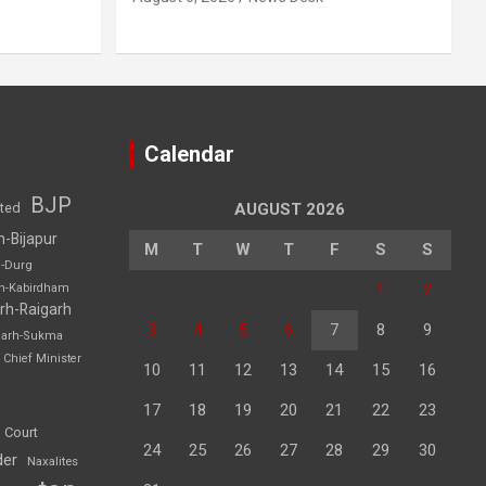
Calendar
BJP
sted
AUGUST 2026
h-Bijapur
M
T
W
T
F
S
S
h-Durg
1
2
rh-Kabirdham
rh-Raigarh
3
4
5
6
7
8
9
garh-Sukma
Chief Minister
10
11
12
13
14
15
16
17
18
19
20
21
22
23
 Court
24
25
26
27
28
29
30
der
Naxalites