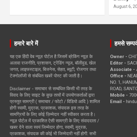
August 6, 2
हमारे बारे में
हमसे सम्पर्
यह एक हिंदी वेब न्यूज़ पोर्टल है जिसमें ब्रेकिंग न्यूज़ के
Owner -
CHI
अलावा राजनीति, प्रशासन, ट्रेंडिंग न्यूज, बॉलीवुड, खेल
Editor -
SACH
जगत, लाइफस्टाइल, बिजनेस, सेहत, ब्यूटी, रोजगार तथा
Associate -
टेक्नोलॉजी से संबंधित खबरें पोस्ट की जाती है।
Office -
NEAR
NO. 1, HAN
Disclaimer - समाचार से सम्बंधित किसी भी तरह के
ROAD, SANTO
विवाद के लिए साइट के कुछ तत्वों में उपयोगकर्ताओं द्वारा
Mobile -
700
प्रस्तुत सामग्री ( समाचार / फोटो / विडियो आदि ) शामिल
Email -
hind
होगी स्वामी, मुद्रक, प्रकाशक, संपादक इस तरह के
सामग्रियों के लिए कोई ज़िम्मेदार नहीं स्वीकार करता है।
न्यूज़ पोर्टल में प्रकाशित ऐसी सामग्री के लिए संवाददाता /
खबर देने वाला स्वयं जिम्मेदार होगा, स्वामी, मुद्रक,
प्रकाशक, संपादक की कोई भी जिम्मेदारी नहीं होगी. सभी