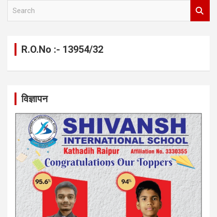
S
e
a
r
c
R.O.No :- 13954/32
h
विज्ञापन