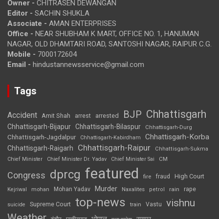
Owner -
CHITRASEN DEWANGAN
Editor -
SACHIN SHUKLA
Associate -
AMAN ENTERPRISES
Office -
NEAR SHUBHAM K MART, OFFICE NO. 1, HANUMAN
NAGAR, OLD DHAMTARI ROAD, SANTOSHI NAGAR, RAIPUR C.G.
Mobile -
7000172604
Email -
hindustannewsservice@gmail.com
Tags
Chhattisgarh
BJP
Accident
Amit Shah
arrested
arrest
Chhattisgarh-Bijapur
Chhattisgarh-Bilaspur
Chhattisgarh-Durg
Chhattisgarh-Korba
Chhattisgarh-Jagdalpur
Chhattisgarh-Kabirdham
Chhattisgarh-Raipur
Chhattisgarh-Raigarh
Chhattisgarh-Sukma
CM
Chief Minister
Chief Minister Dr. Yadav
Chief Minister Sai
featured
dprcg
Congress
High Court
fire
fraud
Murder
rape
Mohan Yadav
Naxalites
rain
Kejriwal
mohan
petrol
top-news
vishnu
Supreme Court
Vastu
suicide
train
Weather
भोपाल
रायपुर