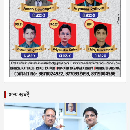
अन्य ख़बरें