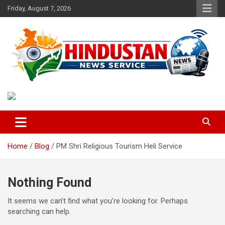
Skip
Friday, August 7, 2026
to
content
Voice of the Nation
Hindustan News Service
Home
Blog
PM Shri Religious Tourism Heli Service
Nothing Found
It seems we can’t find what you’re looking for. Perhaps
searching can help.