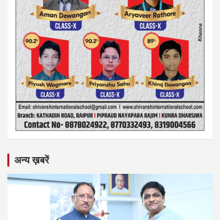
अन्य ख़बरें