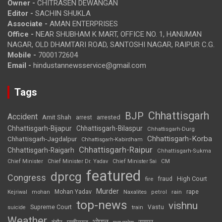
Owner -
CHITRASEN DEWANGAN
Editor -
SACHIN SHUKLA
Associate -
AMAN ENTERPRISES
Office -
NEAR SHUBHAM K MART, OFFICE NO. 1, HANUMAN
NAGAR, OLD DHAMTARI ROAD, SANTOSHI NAGAR, RAIPUR C.G.
Mobile -
7000172604
Email -
hindustannewsservice@gmail.com
Tags
Chhattisgarh
BJP
Accident
Amit Shah
arrested
arrest
Chhattisgarh-Bijapur
Chhattisgarh-Bilaspur
Chhattisgarh-Durg
Chhattisgarh-Korba
Chhattisgarh-Jagdalpur
Chhattisgarh-Kabirdham
Chhattisgarh-Raipur
Chhattisgarh-Raigarh
Chhattisgarh-Sukma
CM
Chief Minister
Chief Minister Dr. Yadav
Chief Minister Sai
featured
dprcg
Congress
High Court
fire
fraud
Murder
rape
Mohan Yadav
Naxalites
rain
Kejriwal
mohan
petrol
top-news
vishnu
Supreme Court
Vastu
suicide
train
Weather
भोपाल
रायपुर