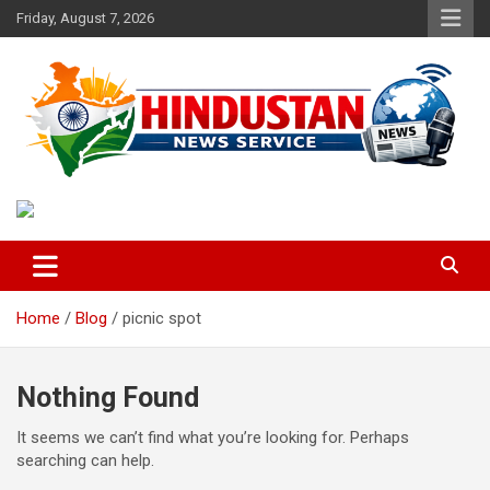
Skip
Friday, August 7, 2026
to
content
Voice of the Nation
Hindustan News Service
Home
Blog
picnic spot
Nothing Found
It seems we can’t find what you’re looking for. Perhaps
searching can help.