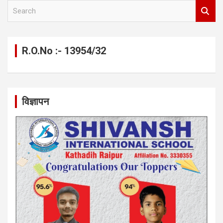
S
e
a
r
c
R.O.No :- 13954/32
h
विज्ञापन