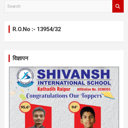
S
e
a
r
c
R.O.No :- 13954/32
h
विज्ञापन