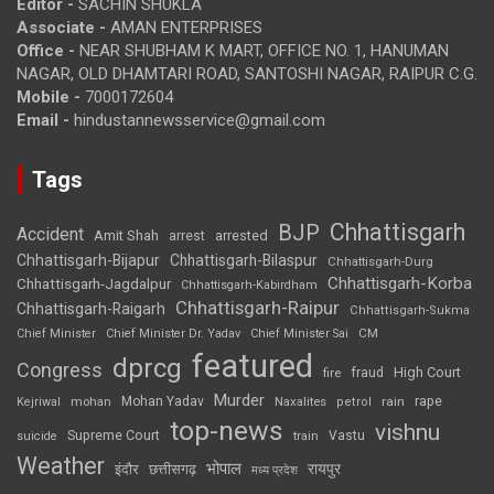
Editor -
SACHIN SHUKLA
Associate -
AMAN ENTERPRISES
Office -
NEAR SHUBHAM K MART, OFFICE NO. 1, HANUMAN
NAGAR, OLD DHAMTARI ROAD, SANTOSHI NAGAR, RAIPUR C.G.
Mobile -
7000172604
Email -
hindustannewsservice@gmail.com
Tags
Chhattisgarh
BJP
Accident
Amit Shah
arrested
arrest
Chhattisgarh-Bijapur
Chhattisgarh-Bilaspur
Chhattisgarh-Durg
Chhattisgarh-Korba
Chhattisgarh-Jagdalpur
Chhattisgarh-Kabirdham
Chhattisgarh-Raipur
Chhattisgarh-Raigarh
Chhattisgarh-Sukma
CM
Chief Minister
Chief Minister Dr. Yadav
Chief Minister Sai
featured
dprcg
Congress
High Court
fire
fraud
Murder
rape
Mohan Yadav
Naxalites
rain
Kejriwal
mohan
petrol
top-news
vishnu
Supreme Court
Vastu
suicide
train
Weather
भोपाल
रायपुर
इंदौर
छत्तीसगढ़
मध्य प्रदेश