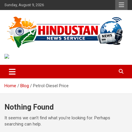
Skip
Sunday, August 9, 2026
to
content
Voice of the Nation
Hindustan News Service
Home
Blog
Petrol-Diesel Price
Nothing Found
It seems we can’t find what you’re looking for. Perhaps
searching can help.