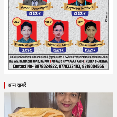
अन्य ख़बरें