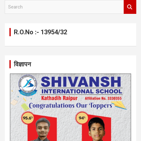
S
e
a
r
c
R.O.No :- 13954/32
h
विज्ञापन