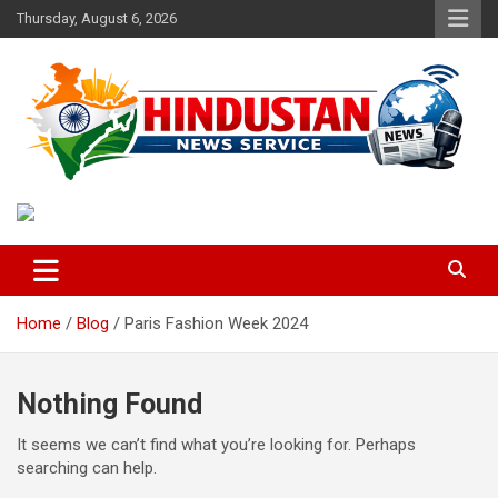
Skip
Thursday, August 6, 2026
to
content
Voice of the Nation
Hindustan News Service
Home
Blog
Paris Fashion Week 2024
Nothing Found
It seems we can’t find what you’re looking for. Perhaps
searching can help.