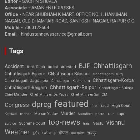
Editor -
SACHIN SHUKLA
Associate -
AMAN ENTERPRISES
Office -
NEAR SHUBHAM K MART, OFFICE NO. 1, HANUMAN
NAGAR, OLD DHAMTARI ROAD, SANTOSHI NAGAR, RAIPUR C.G.
Mobile -
7000172604
Email -
hindustannewsservice@gmail.com
Tags
Chhattisgarh
BJP
Accident
Amit Shah
arrested
arrest
Chhattisgarh-Bijapur
Chhattisgarh-Bilaspur
Chhattisgarh-Durg
Chhattisgarh-Korba
Chhattisgarh-Jagdalpur
Chhattisgarh-Kabirdham
Chhattisgarh-Raipur
Chhattisgarh-Raigarh
Chhattisgarh-Sukma
CM
Chief Minister
Chief Minister Dr. Yadav
Chief Minister Sai
featured
dprcg
Congress
High Court
fire
fraud
Murder
rape
Mohan Yadav
Naxalites
rain
Kejriwal
mohan
petrol
top-news
vishnu
Supreme Court
Vastu
suicide
train
Weather
भोपाल
रायपुर
इंदौर
छत्तीसगढ़
मध्य प्रदेश