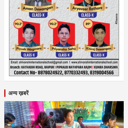
अन्य ख़बरें