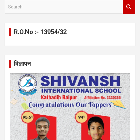
S
e
a
r
c
R.O.No :- 13954/32
h
विज्ञापन