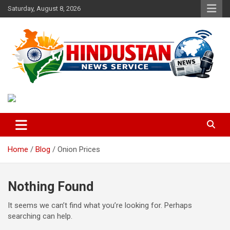
Skip
Saturday, August 8, 2026
to
content
Voice of the Nation
Hindustan News Service
Home
Blog
Onion Prices
Nothing Found
It seems we can’t find what you’re looking for. Perhaps
searching can help.