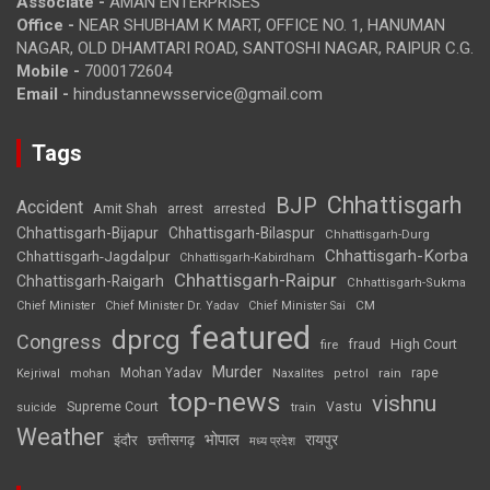
Associate -
AMAN ENTERPRISES
Office -
NEAR SHUBHAM K MART, OFFICE NO. 1, HANUMAN
NAGAR, OLD DHAMTARI ROAD, SANTOSHI NAGAR, RAIPUR C.G.
Mobile -
7000172604
Email -
hindustannewsservice@gmail.com
Tags
Chhattisgarh
BJP
Accident
Amit Shah
arrested
arrest
Chhattisgarh-Bijapur
Chhattisgarh-Bilaspur
Chhattisgarh-Durg
Chhattisgarh-Korba
Chhattisgarh-Jagdalpur
Chhattisgarh-Kabirdham
Chhattisgarh-Raipur
Chhattisgarh-Raigarh
Chhattisgarh-Sukma
CM
Chief Minister
Chief Minister Dr. Yadav
Chief Minister Sai
featured
dprcg
Congress
High Court
fire
fraud
Murder
rape
Mohan Yadav
Naxalites
rain
Kejriwal
mohan
petrol
top-news
vishnu
Supreme Court
Vastu
suicide
train
Weather
भोपाल
रायपुर
इंदौर
छत्तीसगढ़
मध्य प्रदेश