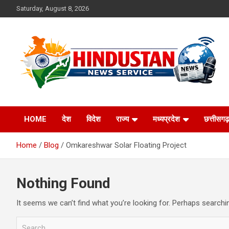
Skip
Saturday, August 8, 2026
to
content
Voice of the Nation
Hindustan News
HOME
देश
विदेश
राज्य
मध्यप्रदेश
छत्तीसगढ़
Service
Home
Blog
Omkareshwar Solar Floating Project
Nothing Found
It seems we can’t find what you’re looking for. Perhaps searchi
S