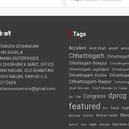
क करें
Tags
TRASEN DEWANGAN
Accident
Amit Shah
arre
arrest
IN SHUKLA
Chhattisgarh
Chhattisgar
AMAN ENTERPRISES
Chhattisgarh-Bilaspur
Chhattisgar
 SHUBHAM K MART, OFFICE
Chhattisgarh-Jagdalpur
Chhattisga
UMAN NAGAR, OLD DHAMTARI
Chhattisgarh-Korba
Chhattisga
SHI NAGAR, RAIPUR C.G.
Chhattisgarh-Raipur
0172604
Chhattis
ustannewsservice@gmail.com
Chief Minister
Chief Minister Dr. Yadav
dprcg
Congress
CM
Sai
featured
High
fire
fraud
Mur
Mohan Yadav
Kejriwal
mohan
rape
Supreme 
rain
petrol
suicide