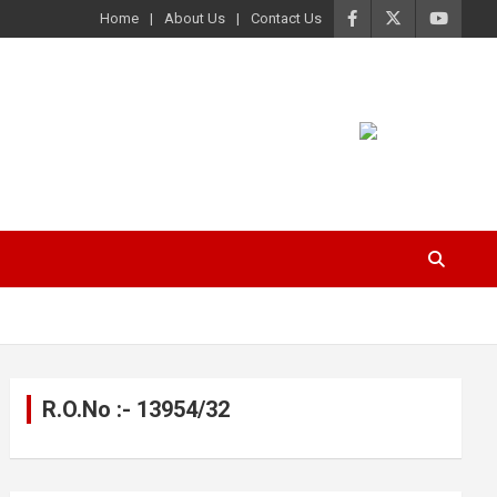
Home
About Us
Contact Us
R.O.No :- 13954/32