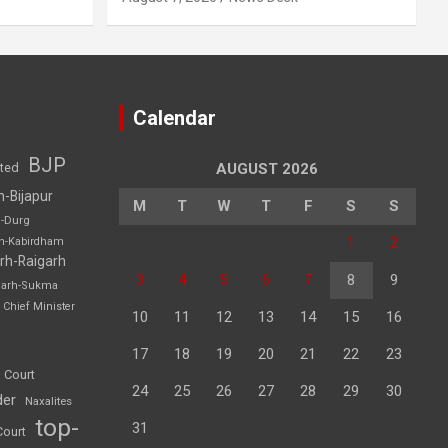
Calendar
BJP
sted
AUGUST 2026
h-Bijapur
M
T
W
T
F
S
S
h-Durg
1
2
rh-Kabirdham
rh-Raigarh
3
4
5
6
7
8
9
garh-Sukma
Chief Minister
10
11
12
13
14
15
16
17
18
19
20
21
22
23
 Court
24
25
26
27
28
29
30
der
Naxalites
top-
31
Court