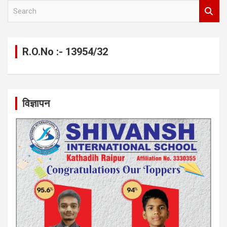
S
e
a
r
c
R.O.No :- 13954/32
h
विज्ञापन