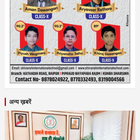
अन्य ख़बरें