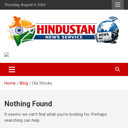
Skip
Thursday, August 6, 2026
to
content
Voice of the Nation
Hindustan News Service
Home
Blog
Ola Stocks
Nothing Found
It seems we can’t find what you’re looking for. Perhaps
searching can help.