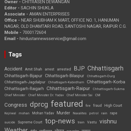
Owner -
CHITRASEN DEWANGAN
Editor -
SACHIN SHUKLA
Associate -
AMAN ENTERPRISES
Office -
NEAR SHUBHAM K MART, OFFICE NO. 1, HANUMAN
NAGAR, OLD DHAMTARI ROAD, SANTOSHI NAGAR, RAIPUR C.G.
Mobile -
7000172604
Email -
hindustannewsservice@gmail.com
Tags
Chhattisgarh
BJP
Accident
Amit Shah
arrested
arrest
Chhattisgarh-Bijapur
Chhattisgarh-Bilaspur
Chhattisgarh-Durg
Chhattisgarh-Korba
Chhattisgarh-Jagdalpur
Chhattisgarh-Kabirdham
Chhattisgarh-Raipur
Chhattisgarh-Raigarh
Chhattisgarh-Sukma
CM
Chief Minister
Chief Minister Dr. Yadav
Chief Minister Sai
featured
dprcg
Congress
High Court
fire
fraud
Murder
rape
Mohan Yadav
Naxalites
rain
Kejriwal
mohan
petrol
top-news
vishnu
Supreme Court
Vastu
suicide
train
Weather
भोपाल
रायपुर