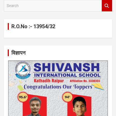
S
e
a
r
c
R.O.No :- 13954/32
h
विज्ञापन