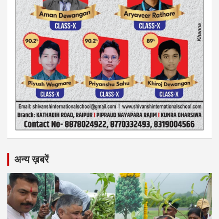
अन्य ख़बरें