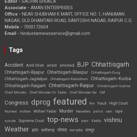
Editor -
SACHIN SHUKLA
Associate -
AMAN ENTERPRISES
Office -
NEAR SHUBHAM K MART, OFFICE NO. 1, HANUMAN
NAGAR, OLD DHAMTARI ROAD, SANTOSHI NAGAR, RAIPUR C.G.
Mobile -
7000172604
Email -
hindustannewsservice@gmail.com
Tags
Chhattisgarh
BJP
Accident
Amit Shah
arrested
arrest
Chhattisgarh-Bijapur
Chhattisgarh-Bilaspur
Chhattisgarh-Durg
Chhattisgarh-Korba
Chhattisgarh-Jagdalpur
Chhattisgarh-Kabirdham
Chhattisgarh-Raipur
Chhattisgarh-Raigarh
Chhattisgarh-Sukma
CM
Chief Minister
Chief Minister Dr. Yadav
Chief Minister Sai
featured
dprcg
Congress
High Court
fire
fraud
Murder
rape
Mohan Yadav
Naxalites
rain
Kejriwal
mohan
petrol
top-news
vishnu
Supreme Court
Vastu
suicide
train
Weather
भोपाल
रायपुर
इंदौर
छत्तीसगढ़
मध्य प्रदेश