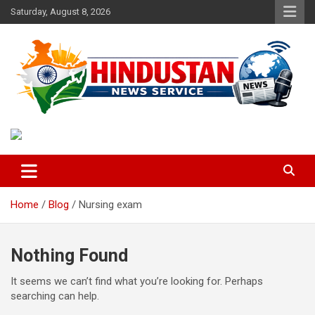
Skip
Saturday, August 8, 2026
to
content
Voice of the Nation
Hindustan News Service
Home
Blog
Nursing exam
Nothing Found
It seems we can’t find what you’re looking for. Perhaps
searching can help.