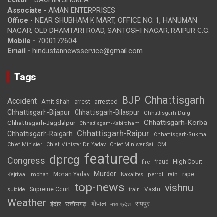
Associate -
AMAN ENTERPRISES
Office -
NEAR SHUBHAM K MART, OFFICE NO. 1, HANUMAN
NAGAR, OLD DHAMTARI ROAD, SANTOSHI NAGAR, RAIPUR C.G.
Mobile -
7000172604
Email -
hindustannewsservice@gmail.com
Tags
Chhattisgarh
BJP
Accident
Amit Shah
arrested
arrest
Chhattisgarh-Bijapur
Chhattisgarh-Bilaspur
Chhattisgarh-Durg
Chhattisgarh-Korba
Chhattisgarh-Jagdalpur
Chhattisgarh-Kabirdham
Chhattisgarh-Raipur
Chhattisgarh-Raigarh
Chhattisgarh-Sukma
CM
Chief Minister
Chief Minister Dr. Yadav
Chief Minister Sai
featured
dprcg
Congress
High Court
fire
fraud
Murder
rape
Mohan Yadav
Naxalites
rain
Kejriwal
mohan
petrol
top-news
vishnu
Supreme Court
Vastu
suicide
train
Weather
भोपाल
रायपुर
इंदौर
छत्तीसगढ़
मध्य प्रदेश