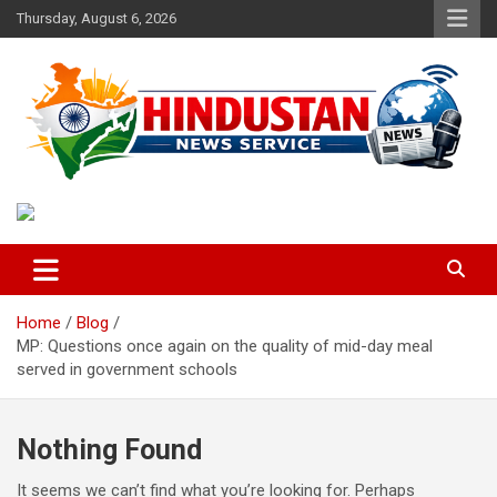
Skip
Thursday, August 6, 2026
to
content
Voice of the Nation
Hindustan News Service
Home
Blog
MP: Questions once again on the quality of mid-day meal
served in government schools
Nothing Found
It seems we can’t find what you’re looking for. Perhaps