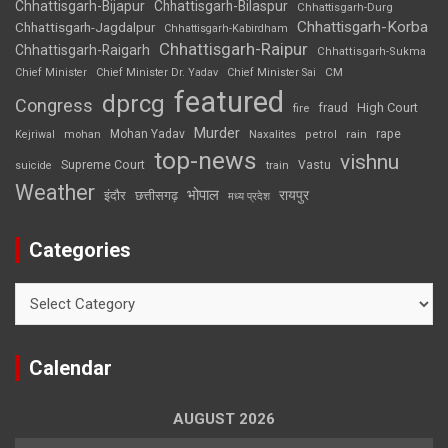
Chhattisgarh-Bijapur
Chhattisgarh-Bilaspur
Chhattisgarh-Durg
Chhattisgarh-Korba
Chhattisgarh-Jagdalpur
Chhattisgarh-Kabirdham
Chhattisgarh-Raipur
Chhattisgarh-Raigarh
Chhattisgarh-Sukma
CM
Chief Minister
Chief Minister Dr. Yadav
Chief Minister Sai
featured
dprcg
Congress
High Court
fire
fraud
Murder
rape
Mohan Yadav
Naxalites
rain
Kejriwal
mohan
petrol
top-news
vishnu
Supreme Court
Vastu
suicide
train
Weather
भोपाल
रायपुर
इंदौर
छत्तीसगढ़
मध्य प्रदेश
Categories
Categories
Calendar
AUGUST 2026