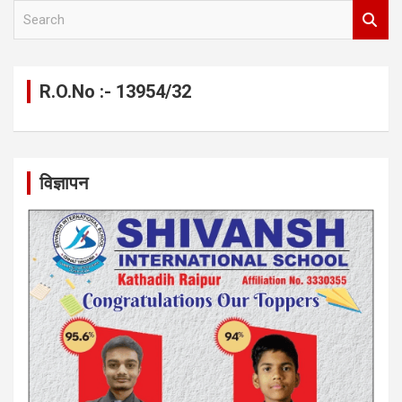
S
e
a
r
c
R.O.No :- 13954/32
h
विज्ञापन