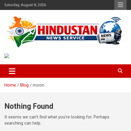
Skip
Saturday, August 8, 2026
to
content
Voice of the Nation
Hindustan News Service
Home
Blog
moon
Nothing Found
It seems we can’t find what you’re looking for. Perhaps
searching can help.