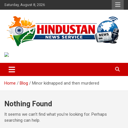
Skip
Saturday, August 8, 2026
to
content
Voice of the Nation
Hindustan News Service
Home
Blog
Minor kidnapped and then murdered
Nothing Found
It seems we can’t find what you’re looking for. Perhaps
searching can help.