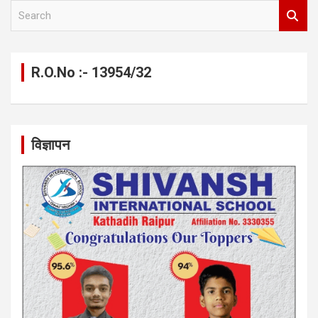
S
e
a
r
c
R.O.No :- 13954/32
h
विज्ञापन