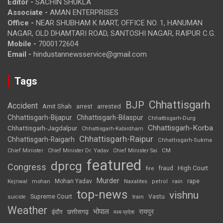
Editor -
SACHIN SHUKLA
Associate -
AMAN ENTERPRISES
Office -
NEAR SHUBHAM K MART, OFFICE NO. 1, HANUMAN
NAGAR, OLD DHAMTARI ROAD, SANTOSHI NAGAR, RAIPUR C.G.
Mobile -
7000172604
Email -
hindustannewsservice@gmail.com
Tags
Chhattisgarh
BJP
Accident
Amit Shah
arrested
arrest
Chhattisgarh-Bijapur
Chhattisgarh-Bilaspur
Chhattisgarh-Durg
Chhattisgarh-Korba
Chhattisgarh-Jagdalpur
Chhattisgarh-Kabirdham
Chhattisgarh-Raipur
Chhattisgarh-Raigarh
Chhattisgarh-Sukma
CM
Chief Minister
Chief Minister Dr. Yadav
Chief Minister Sai
featured
dprcg
Congress
High Court
fire
fraud
Murder
rape
Mohan Yadav
Naxalites
rain
Kejriwal
mohan
petrol
top-news
vishnu
Supreme Court
Vastu
suicide
train
Weather
भोपाल
रायपुर
इंदौर
छत्तीसगढ़
मध्य प्रदेश