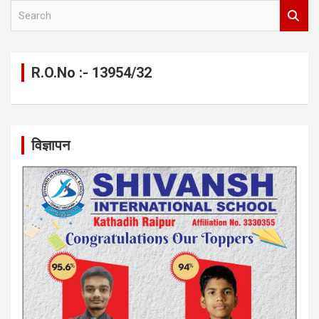
S
e
a
r
c
R.O.No :- 13954/32
h
विज्ञापन