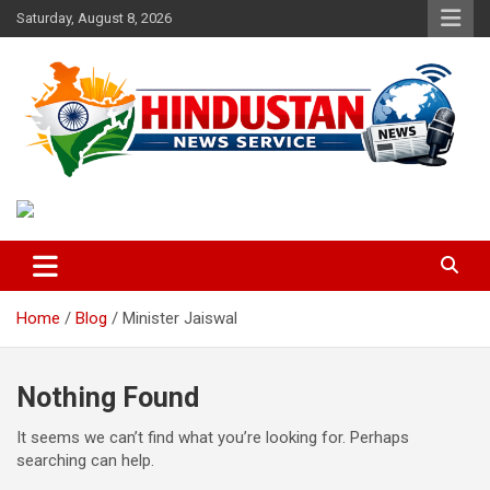
Skip
Saturday, August 8, 2026
to
content
Voice of the Nation
Hindustan News Service
Home
Blog
Minister Jaiswal
Nothing Found
It seems we can’t find what you’re looking for. Perhaps
searching can help.