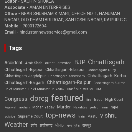
Editor -
SACHIN SHUKLA
Associate -
AMAN ENTERPRISES
Office -
NEAR SHUBHAM K MART, OFFICE NO. 1, HANUMAN
NAGAR, OLD DHAMTARI ROAD, SANTOSHI NAGAR, RAIPUR C.G.
Mobile -
7000172604
Email -
hindustannewsservice@gmail.com
Tags
Chhattisgarh
BJP
Accident
Amit Shah
arrested
arrest
Chhattisgarh-Bijapur
Chhattisgarh-Bilaspur
Chhattisgarh-Durg
Chhattisgarh-Korba
Chhattisgarh-Jagdalpur
Chhattisgarh-Kabirdham
Chhattisgarh-Raipur
Chhattisgarh-Raigarh
Chhattisgarh-Sukma
CM
Chief Minister
Chief Minister Dr. Yadav
Chief Minister Sai
featured
dprcg
Congress
High Court
fire
fraud
Murder
rape
Mohan Yadav
Naxalites
rain
Kejriwal
mohan
petrol
top-news
vishnu
Supreme Court
Vastu
suicide
train
Weather
भोपाल
रायपुर
इंदौर
छत्तीसगढ़
मध्य प्रदेश