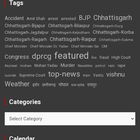
Tags
Chhattisgarh
BJP
Accident
Amit Shah
arrested
arrest
Chhattisgarh-Bijapur
Chhattisgarh-Bilaspur
Chhattisgarh-Durg
Chhattisgarh-Korba
Chhattisgarh-Jagdalpur
Chhattisgarh-Kabirdham
Chhattisgarh-Raipur
Chhattisgarh-Raigarh
Chhattisgarh-Sukma
CM
Chief Minister
Chief Minister Dr. Yadav
Chief Minister Sai
featured
dprcg
Congress
High Court
fire
fraud
Murder
rape
Mohan Yadav
Naxalites
rain
Kejriwal
mohan
petrol
top-news
vishnu
Supreme Court
Vastu
suicide
train
Weather
भोपाल
रायपुर
इंदौर
छत्तीसगढ़
मध्य प्रदेश
Categories
Categories
Calendar