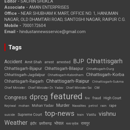
Editor -
SACHIN SHUKLA
Associate -
AMAN ENTERPRISES
Office -
NEAR SHUBHAM K MART, OFFICE NO. 1, HANUMAN
NAGAR, OLD DHAMTARI ROAD, SANTOSHI NAGAR, RAIPUR C.G.
Mobile -
7000172604
Email -
hindustannewsservice@gmail.com
Tags
Chhattisgarh
BJP
Accident
Amit Shah
arrested
arrest
Chhattisgarh-Bijapur
Chhattisgarh-Bilaspur
Chhattisgarh-Durg
Chhattisgarh-Korba
Chhattisgarh-Jagdalpur
Chhattisgarh-Kabirdham
Chhattisgarh-Raipur
Chhattisgarh-Raigarh
Chhattisgarh-Sukma
CM
Chief Minister
Chief Minister Dr. Yadav
Chief Minister Sai
featured
dprcg
Congress
High Court
fire
fraud
Murder
rape
Mohan Yadav
Naxalites
rain
Kejriwal
mohan
petrol
top-news
vishnu
Supreme Court
Vastu
suicide
train
Weather
भोपाल
रायपुर
इंदौर
छत्तीसगढ़
मध्य प्रदेश