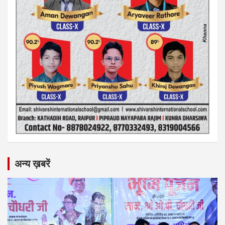
अन्य ख़बरें