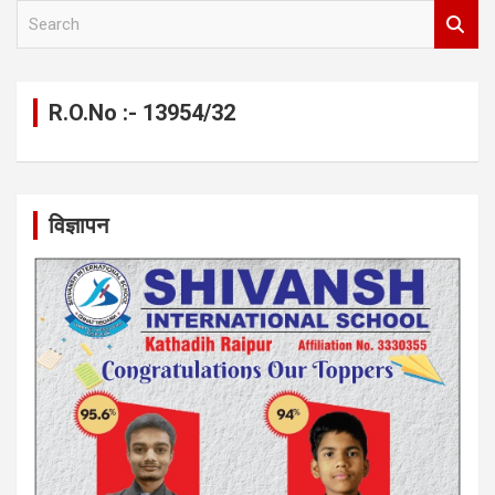
S
e
a
r
c
R.O.No :- 13954/32
h
विज्ञापन