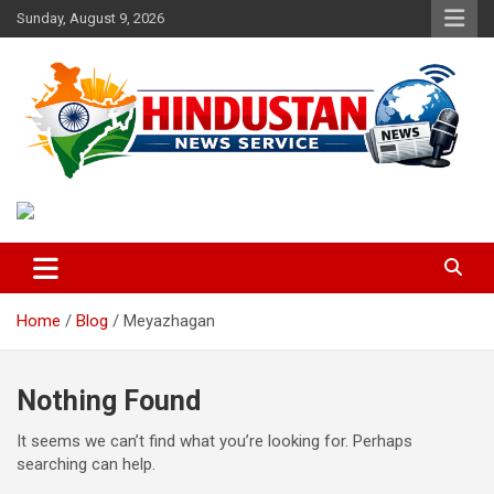
Skip
Sunday, August 9, 2026
to
content
Voice of the Nation
Hindustan News Service
Home
Blog
Meyazhagan
Nothing Found
It seems we can’t find what you’re looking for. Perhaps
searching can help.