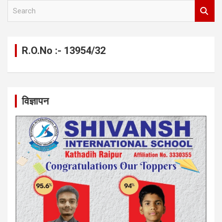
S
e
a
r
c
R.O.No :- 13954/32
h
विज्ञापन