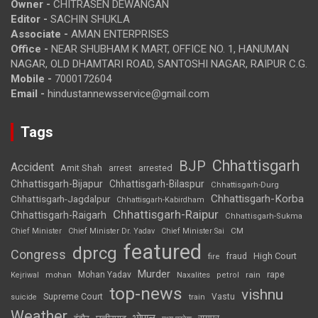
Owner -
CHITRASEN DEWANGAN
Editor -
SACHIN SHUKLA
Associate -
AMAN ENTERPRISES
Office -
NEAR SHUBHAM K MART, OFFICE NO. 1, HANUMAN
NAGAR, OLD DHAMTARI ROAD, SANTOSHI NAGAR, RAIPUR C.G.
Mobile -
7000172604
Email -
hindustannewsservice@gmail.com
Tags
Chhattisgarh
BJP
Accident
Amit Shah
arrested
arrest
Chhattisgarh-Bijapur
Chhattisgarh-Bilaspur
Chhattisgarh-Durg
Chhattisgarh-Korba
Chhattisgarh-Jagdalpur
Chhattisgarh-Kabirdham
Chhattisgarh-Raipur
Chhattisgarh-Raigarh
Chhattisgarh-Sukma
CM
Chief Minister
Chief Minister Dr. Yadav
Chief Minister Sai
featured
dprcg
Congress
High Court
fire
fraud
Murder
rape
Mohan Yadav
Naxalites
rain
Kejriwal
mohan
petrol
top-news
vishnu
Supreme Court
Vastu
suicide
train
Weather
भोपाल
रायपुर