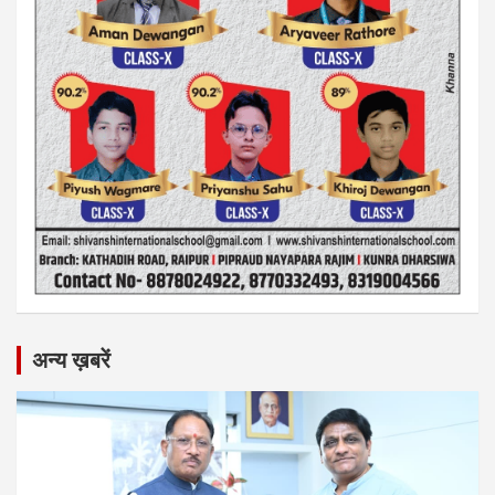
अन्य ख़बरें