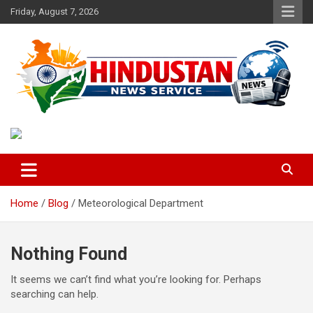
Skip
Friday, August 7, 2026
to
content
Voice of the Nation
Hindustan News Service
Home
Blog
Meteorological Department
Nothing Found
It seems we can’t find what you’re looking for. Perhaps
searching can help.