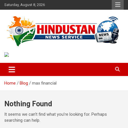
Skip
Saturday, August 8, 2026
to
content
Voice of the Nation
Hindustan News Service
Home
Blog
max financial
Nothing Found
It seems we can’t find what you’re looking for. Perhaps
searching can help.