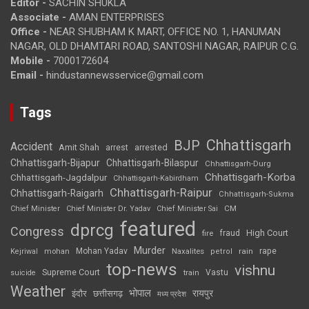
Editor -
SACHIN SHUKLA
Associate -
AMAN ENTERPRISES
Office -
NEAR SHUBHAM K MART, OFFICE NO. 1, HANUMAN
NAGAR, OLD DHAMTARI ROAD, SANTOSHI NAGAR, RAIPUR C.G.
Mobile -
7000172604
Email -
hindustannewsservice@gmail.com
Tags
Chhattisgarh
BJP
Accident
Amit Shah
arrested
arrest
Chhattisgarh-Bijapur
Chhattisgarh-Bilaspur
Chhattisgarh-Durg
Chhattisgarh-Korba
Chhattisgarh-Jagdalpur
Chhattisgarh-Kabirdham
Chhattisgarh-Raipur
Chhattisgarh-Raigarh
Chhattisgarh-Sukma
CM
Chief Minister
Chief Minister Dr. Yadav
Chief Minister Sai
featured
dprcg
Congress
High Court
fire
fraud
Murder
rape
Mohan Yadav
Naxalites
rain
Kejriwal
mohan
petrol
top-news
vishnu
Supreme Court
Vastu
suicide
train
Weather
भोपाल
रायपुर
इंदौर
छत्तीसगढ़
मध्य प्रदेश