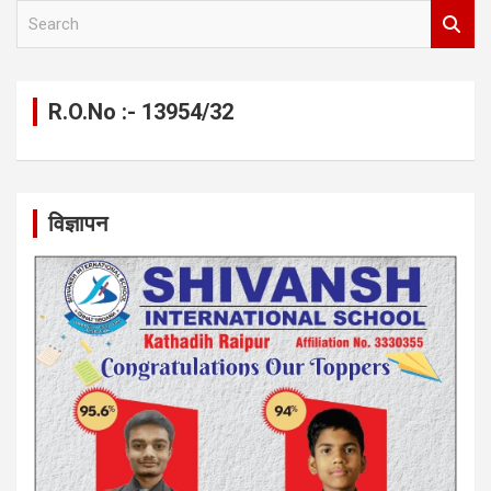
S
e
a
r
c
R.O.No :- 13954/32
h
विज्ञापन