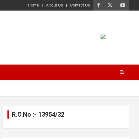
Home
About Us
Contact Us
R.O.No :- 13954/32