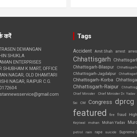
क करें
Tags
TRASEN DEWANGAN
Accident
Amit Shah
arre
arrest
IN SHUKLA
Chhattisgarh
Chhattisgar
AMAN ENTERPRISES
Chhattisgarh-Bilaspur
Chhattisgar
 SHUBHAM K MART, OFFICE
Chhattisgarh-Jagdalpur
Chhattisga
UMAN NAGAR, OLD DHAMTARI
Chhattisgarh-Korba
Chhattisga
SHI NAGAR, RAIPUR C.G.
Chhattisgarh-Raipur
0172604
Chhattis
ustannewsservice@gmail.com
Chief Minister
Chief Minister Dr. Yadav
dprcg
Congress
CM
Sai
featured
High
fire
fraud
Mur
Mohan Yadav
Kejriwal
mohan
rape
Supreme 
rain
petrol
suicide