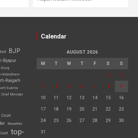
Calendar
BJP
sted
AUGUST 2026
h-Bijapur
M
T
W
T
F
S
S
h-Durg
1
2
rh-Kabirdham
rh-Raigarh
3
4
5
6
7
8
9
garh-Sukma
Chief Minister
10
11
12
13
14
15
16
17
18
19
20
21
22
23
 Court
24
25
26
27
28
29
30
der
Naxalites
top-
31
Court