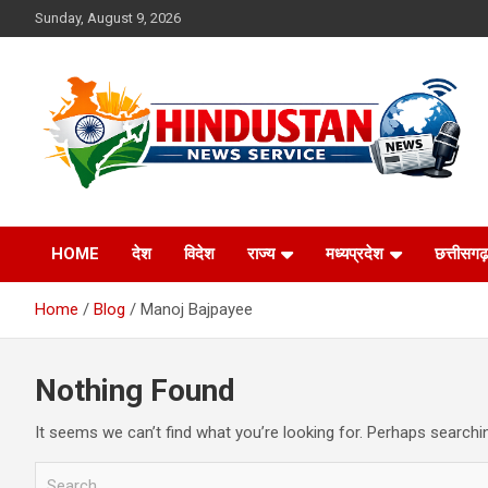
Skip
Sunday, August 9, 2026
to
content
Voice of the Nation
Hindustan News
HOME
देश
विदेश
राज्य
मध्यप्रदेश
छत्तीसगढ़
Service
Home
Blog
Manoj Bajpayee
Nothing Found
It seems we can’t find what you’re looking for. Perhaps searchi
S