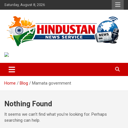
Skip
Saturday, August 8, 2026
to
content
Voice of the Nation
Hindustan News Service
Home
Blog
Mamata government
Nothing Found
It seems we can’t find what you’re looking for. Perhaps
searching can help.