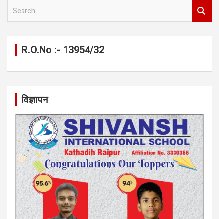
S
e
a
r
c
R.O.No :- 13954/32
h
विज्ञापन