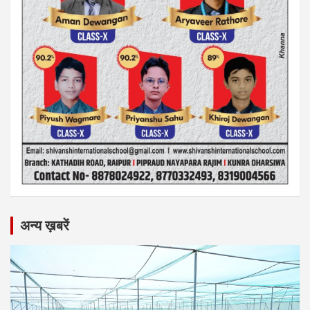
अन्य ख़बरें