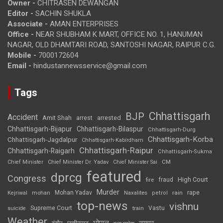
Owner -
CHITRASEN DEWANGAN
Editor -
SACHIN SHUKLA
Associate -
AMAN ENTERPRISES
Office -
NEAR SHUBHAM K MART, OFFICE NO. 1, HANUMAN
NAGAR, OLD DHAMTARI ROAD, SANTOSHI NAGAR, RAIPUR C.G.
Mobile -
7000172604
Email -
hindustannewsservice@gmail.com
Tags
Chhattisgarh
BJP
Accident
Amit Shah
arrested
arrest
Chhattisgarh-Bijapur
Chhattisgarh-Bilaspur
Chhattisgarh-Durg
Chhattisgarh-Korba
Chhattisgarh-Jagdalpur
Chhattisgarh-Kabirdham
Chhattisgarh-Raipur
Chhattisgarh-Raigarh
Chhattisgarh-Sukma
CM
Chief Minister
Chief Minister Dr. Yadav
Chief Minister Sai
featured
dprcg
Congress
High Court
fire
fraud
Murder
rape
Mohan Yadav
Naxalites
rain
Kejriwal
mohan
petrol
top-news
vishnu
Supreme Court
Vastu
suicide
train
Weather
भोपाल
रायपुर