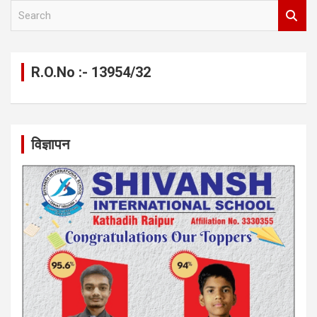
S
e
a
r
c
R.O.No :- 13954/32
h
विज्ञापन