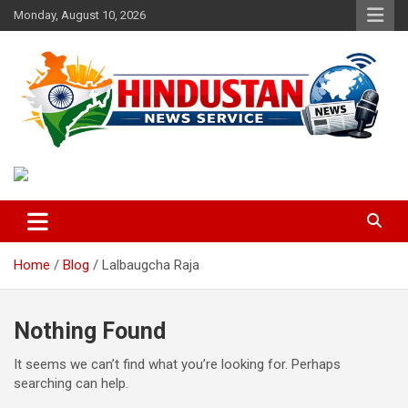
Skip
Monday, August 10, 2026
to
content
Voice of the Nation
Hindustan News Service
Home
Blog
Lalbaugcha Raja
Nothing Found
It seems we can’t find what you’re looking for. Perhaps
searching can help.