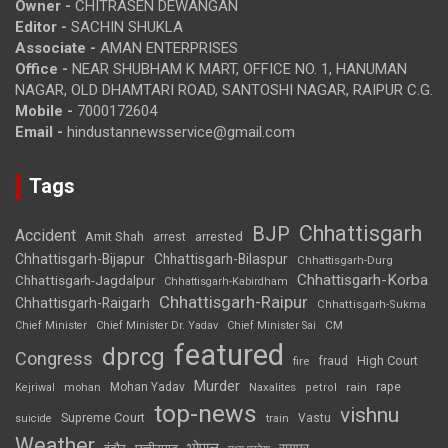
Owner -
CHITRASEN DEWANGAN
Editor -
SACHIN SHUKLA
Associate -
AMAN ENTERPRISES
Office -
NEAR SHUBHAM K MART, OFFICE NO. 1, HANUMAN
NAGAR, OLD DHAMTARI ROAD, SANTOSHI NAGAR, RAIPUR C.G.
Mobile -
7000172604
Email -
hindustannewsservice@gmail.com
Tags
Chhattisgarh
BJP
Accident
Amit Shah
arrested
arrest
Chhattisgarh-Bijapur
Chhattisgarh-Bilaspur
Chhattisgarh-Durg
Chhattisgarh-Korba
Chhattisgarh-Jagdalpur
Chhattisgarh-Kabirdham
Chhattisgarh-Raipur
Chhattisgarh-Raigarh
Chhattisgarh-Sukma
CM
Chief Minister
Chief Minister Dr. Yadav
Chief Minister Sai
featured
dprcg
Congress
High Court
fire
fraud
Murder
rape
Mohan Yadav
Naxalites
rain
Kejriwal
mohan
petrol
top-news
vishnu
Supreme Court
Vastu
suicide
train
Weather
भोपाल
रायपुर