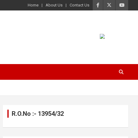
Home
About Us
Contact Us
R.O.No :- 13954/32