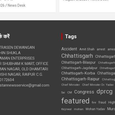
026
News Desk
क करें
Tags
TRASEN DEWANGAN
Accident
Amit Shah
arre
arrest
IN SHUKLA
Chhattisgarh
Chhattisgar
AMAN ENTERPRISES
Chhattisgarh-Bilaspur
Chhattisgar
 SHUBHAM K MART, OFFICE
Chhattisgarh-Jagdalpur
Chhattisga
UMAN NAGAR, OLD DHAMTARI
Chhattisgarh-Korba
Chhattisga
SHI NAGAR, RAIPUR C.G.
Chhattisgarh-Raipur
0172604
Chhattis
ustannewsservice@gmail.com
Chief Minister
Chief Minister Dr. Yadav
dprcg
Congress
CM
Sai
featured
High
fire
fraud
Mur
Mohan Yadav
Kejriwal
mohan