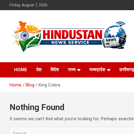
Skip
Friday, August 7, 2026
to
content
Voice of the Nation
Hindustan News
HOME
देश
विदेश
राज्य
मध्यप्रदेश
छत्तीसगढ़
Service
Home
Blog
King Cobra
Nothing Found
It seems we can’t find what you’re looking for. Perhaps searchi
S