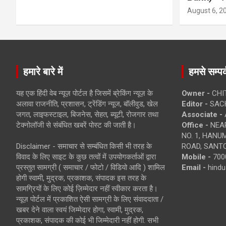
August 6, 2
हमारे बारे में
हमसे सम्पर्
यह एक हिंदी वेब न्यूज़ पोर्टल है जिसमें ब्रेकिंग न्यूज़ के
Owner -
CHI
अलावा राजनीति, प्रशासन, ट्रेंडिंग न्यूज, बॉलीवुड, खेल
Editor -
SACH
जगत, लाइफस्टाइल, बिजनेस, सेहत, ब्यूटी, रोजगार तथा
Associate -
टेक्नोलॉजी से संबंधित खबरें पोस्ट की जाती है।
Office -
NEAR
NO. 1, HAN
Disclaimer - समाचार से सम्बंधित किसी भी तरह के
ROAD, SANTO
विवाद के लिए साइट के कुछ तत्वों में उपयोगकर्ताओं द्वारा
Mobile -
700
प्रस्तुत सामग्री ( समाचार / फोटो / विडियो आदि ) शामिल
Email -
hind
होगी स्वामी, मुद्रक, प्रकाशक, संपादक इस तरह के
सामग्रियों के लिए कोई ज़िम्मेदार नहीं स्वीकार करता है।
न्यूज़ पोर्टल में प्रकाशित ऐसी सामग्री के लिए संवाददाता /
खबर देने वाला स्वयं जिम्मेदार होगा, स्वामी, मुद्रक,
प्रकाशक, संपादक की कोई भी जिम्मेदारी नहीं होगी. सभी