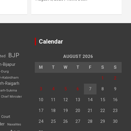
Calendar
BJP
sted
AUGUST 2026
h-Bijapur
M
T
W
T
F
S
S
h-Durg
1
2
rh-Kabirdham
rh-Raigarh
3
4
5
6
7
8
9
garh-Sukma
Chief Minister
10
11
12
13
14
15
16
17
18
19
20
21
22
23
 Court
24
25
26
27
28
29
30
der
Naxalites