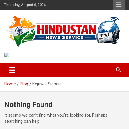
Skip
Thursday, August 6, 2026
to
content
Voice of the Nation
Hindustan News Service
Home
Blog
Kejriwal Sisodia
Nothing Found
It seems we can’t find what you’re looking for. Perhaps
searching can help.