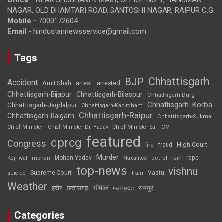
NAGAR, OLD DHAMTARI ROAD, SANTOSHI NAGAR, RAIPUR C.G.
Mobile -
7000172604
Email -
hindustannewsservice@gmail.com
Tags
Chhattisgarh
BJP
Accident
Amit Shah
arrested
arrest
Chhattisgarh-Bijapur
Chhattisgarh-Bilaspur
Chhattisgarh-Durg
Chhattisgarh-Korba
Chhattisgarh-Jagdalpur
Chhattisgarh-Kabirdham
Chhattisgarh-Raipur
Chhattisgarh-Raigarh
Chhattisgarh-Sukma
CM
Chief Minister
Chief Minister Dr. Yadav
Chief Minister Sai
featured
dprcg
Congress
High Court
fire
fraud
Murder
rape
Mohan Yadav
Naxalites
rain
Kejriwal
mohan
petrol
top-news
vishnu
Supreme Court
Vastu
suicide
train
Weather
भोपाल
रायपुर
इंदौर
छत्तीसगढ़
मध्य प्रदेश
Categories