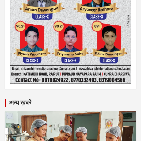
अन्य ख़बरें