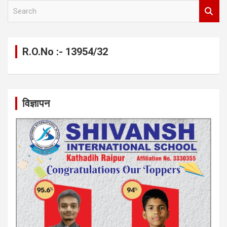
S
e
a
r
c
R.O.No :- 13954/32
h
विज्ञापन