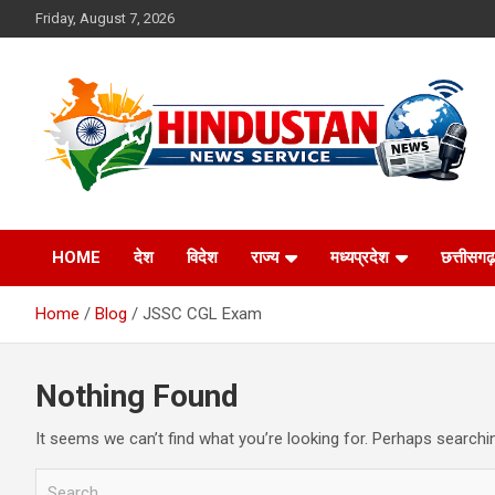
Skip
Friday, August 7, 2026
to
content
Voice of the Nation
Hindustan News
HOME
देश
विदेश
राज्य
मध्यप्रदेश
छत्तीसगढ़
Service
Home
Blog
JSSC CGL Exam
Nothing Found
It seems we can’t find what you’re looking for. Perhaps searchi
S