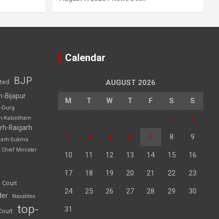
Calendar
BJP
sted
AUGUST 2026
h-Bijapur
M
T
W
T
F
S
S
h-Durg
1
2
rh-Kabirdham
rh-Raigarh
3
4
5
6
7
8
9
garh-Sukma
Chief Minister
10
11
12
13
14
15
16
17
18
19
20
21
22
23
 Court
24
25
26
27
28
29
30
der
Naxalites
top-
31
Court