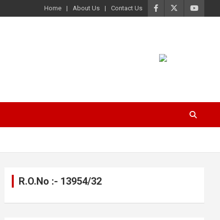
Home
About Us
Contact Us
R.O.No :- 13954/32