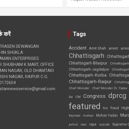
क करें
Tags
TRASEN DEWANGAN
Accident
Amit Shah
arre
arrest
IN SHUKLA
Chhattisgarh
Chhattisgar
AMAN ENTERPRISES
Chhattisgarh-Bilaspur
Chhattisgar
 SHUBHAM K MART, OFFICE
Chhattisgarh-Jagdalpur
Chhattisga
UMAN NAGAR, OLD DHAMTARI
Chhattisgarh-Korba
Chhattisga
SHI NAGAR, RAIPUR C.G.
Chhattisgarh-Raipur
0172604
Chhattis
ustannewsservice@gmail.com
Chief Minister
Chief Minister Dr. Yadav
dprcg
Congress
CM
Sai
featured
High
fire
fraud
Mur
Mohan Yadav
Kejriwal
mohan
rape
Supreme 
rain
petrol
suicide