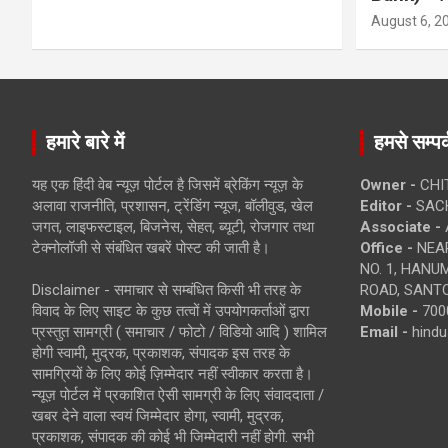
August 6, 2
हमारे बारे में
हमसे सम्पर्
यह एक हिंदी वेब न्यूज़ पोर्टल है जिसमें ब्रेकिंग न्यूज़ के
Owner -
CHI
अलावा राजनीति, प्रशासन, ट्रेंडिंग न्यूज, बॉलीवुड, खेल
Editor -
SACH
जगत, लाइफस्टाइल, बिजनेस, सेहत, ब्यूटी, रोजगार तथा
Associate -
टेक्नोलॉजी से संबंधित खबरें पोस्ट की जाती है।
Office -
NEAR
NO. 1, HAN
Disclaimer - समाचार से सम्बंधित किसी भी तरह के
ROAD, SANTO
विवाद के लिए साइट के कुछ तत्वों में उपयोगकर्ताओं द्वारा
Mobile -
700
प्रस्तुत सामग्री ( समाचार / फोटो / विडियो आदि ) शामिल
Email -
hind
होगी स्वामी, मुद्रक, प्रकाशक, संपादक इस तरह के
सामग्रियों के लिए कोई ज़िम्मेदार नहीं स्वीकार करता है।
न्यूज़ पोर्टल में प्रकाशित ऐसी सामग्री के लिए संवाददाता /
खबर देने वाला स्वयं जिम्मेदार होगा, स्वामी, मुद्रक,
प्रकाशक, संपादक की कोई भी जिम्मेदारी नहीं होगी. सभी