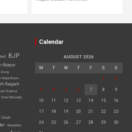
Calendar
BJP
sted
AUGUST 2026
h-Bijapur
M
T
W
T
F
S
S
h-Durg
1
2
rh-Kabirdham
rh-Raigarh
3
4
5
6
7
8
9
garh-Sukma
Chief Minister
10
11
12
13
14
15
16
17
18
19
20
21
22
23
 Court
24
25
26
27
28
29
30
der
Naxalites