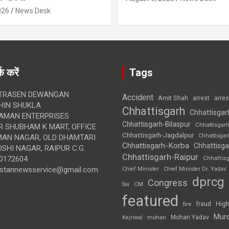
026
News Desk
क करें
Tags
TRASEN DEWANGAN
Accident
Amit Shah
arre
arrest
IN SHUKLA
Chhattisgarh
Chhattisgar
AMAN ENTERPRISES
Chhattisgarh-Bilaspur
Chhattisgar
 SHUBHAM K MART, OFFICE
Chhattisgarh-Jagdalpur
Chhattisga
UMAN NAGAR, OLD DHAMTARI
Chhattisgarh-Korba
Chhattisga
SHI NAGAR, RAIPUR C.G.
Chhattisgarh-Raipur
0172604
Chhattis
ustannewsservice@gmail.com
Chief Minister
Chief Minister Dr. Yadav
dprcg
Congress
CM
Sai
featured
High
fire
fraud
Mur
Mohan Yadav
Kejriwal
mohan