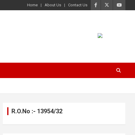
Home
About Us
Contact Us
R.O.No :- 13954/32