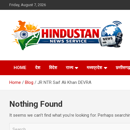
Skip
Friday, August 7, 2026
to
content
Voice of the Nation
Hindustan News
HOME
देश
विदेश
राज्य
मध्यप्रदेश
छत्तीसगढ़
Service
Home
Blog
JR NTR Saif Ali Khan DEVRA
Nothing Found
It seems we can’t find what you’re looking for. Perhaps searchi
S