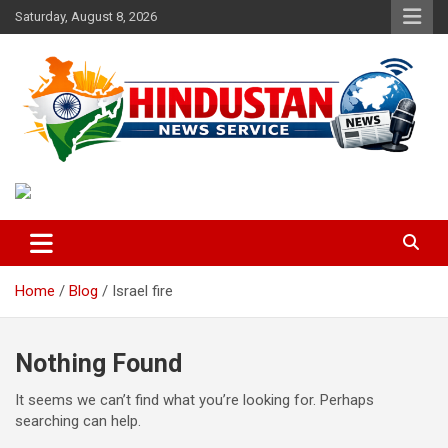
Skip
Saturday, August 8, 2026
to
content
Voice of the Nation
Hindustan News Service
Home
Blog
Israel fire
Nothing Found
It seems we can’t find what you’re looking for. Perhaps
searching can help.