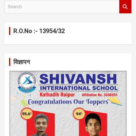
S
e
a
r
c
R.O.No :- 13954/32
h
विज्ञापन