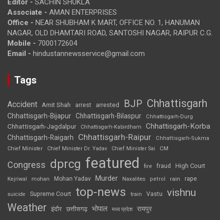
Editor -
SACHIN SHUKLA
Associate -
AMAN ENTERPRISES
Office -
NEAR SHUBHAM K MART, OFFICE NO. 1, HANUMAN
NAGAR, OLD DHAMTARI ROAD, SANTOSHI NAGAR, RAIPUR C.G.
Mobile -
7000172604
Email -
hindustannewsservice@gmail.com
Tags
Chhattisgarh
BJP
Accident
Amit Shah
arrested
arrest
Chhattisgarh-Bijapur
Chhattisgarh-Bilaspur
Chhattisgarh-Durg
Chhattisgarh-Korba
Chhattisgarh-Jagdalpur
Chhattisgarh-Kabirdham
Chhattisgarh-Raipur
Chhattisgarh-Raigarh
Chhattisgarh-Sukma
CM
Chief Minister
Chief Minister Dr. Yadav
Chief Minister Sai
featured
dprcg
Congress
High Court
fire
fraud
Murder
rape
Mohan Yadav
Naxalites
rain
Kejriwal
mohan
petrol
top-news
vishnu
Supreme Court
Vastu
suicide
train
Weather
भोपाल
रायपुर
इंदौर
छत्तीसगढ़
मध्य प्रदेश