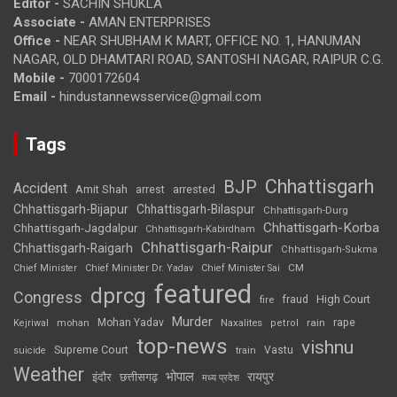
Editor -
SACHIN SHUKLA
Associate -
AMAN ENTERPRISES
Office -
NEAR SHUBHAM K MART, OFFICE NO. 1, HANUMAN
NAGAR, OLD DHAMTARI ROAD, SANTOSHI NAGAR, RAIPUR C.G.
Mobile -
7000172604
Email -
hindustannewsservice@gmail.com
Tags
Chhattisgarh
BJP
Accident
Amit Shah
arrested
arrest
Chhattisgarh-Bijapur
Chhattisgarh-Bilaspur
Chhattisgarh-Durg
Chhattisgarh-Korba
Chhattisgarh-Jagdalpur
Chhattisgarh-Kabirdham
Chhattisgarh-Raipur
Chhattisgarh-Raigarh
Chhattisgarh-Sukma
CM
Chief Minister
Chief Minister Dr. Yadav
Chief Minister Sai
featured
dprcg
Congress
High Court
fire
fraud
Murder
rape
Mohan Yadav
Naxalites
rain
Kejriwal
mohan
petrol
top-news
vishnu
Supreme Court
Vastu
suicide
train
Weather
भोपाल
रायपुर
इंदौर
छत्तीसगढ़
मध्य प्रदेश