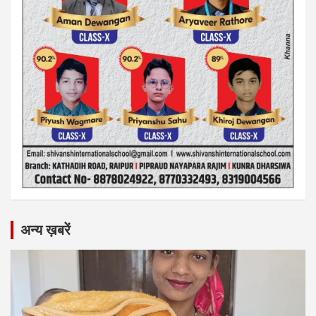
अन्य ख़बरें