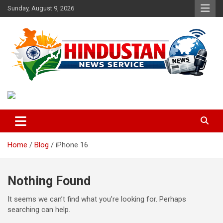
Skip
Sunday, August 9, 2026
to
content
Voice of the Nation
Hindustan News Service
Home
Blog
iPhone 16
Nothing Found
It seems we can’t find what you’re looking for. Perhaps
searching can help.