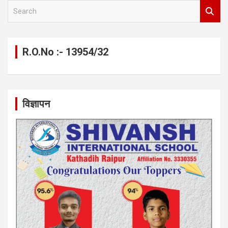
S
e
a
r
c
R.O.No :- 13954/32
h
विज्ञापन